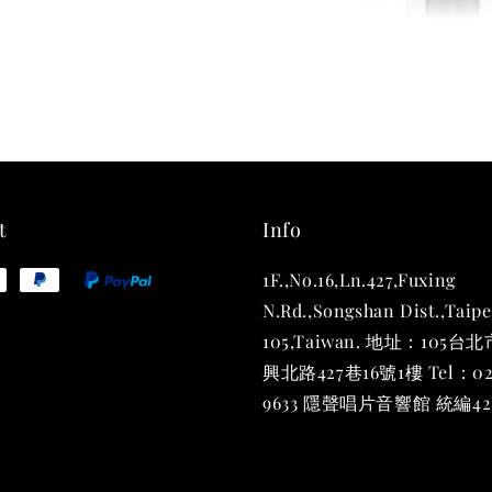
THT 
shirt
NT$ 780
NT$ 880
t
Info
1F.,No.16,Ln.427,Fuxing
加
N.Rd.,Songshan Dist.,Taipe
105,Taiwan. 地址：105
興北路427巷16號1樓 Tel：02
9633 隱聲唱片音響館 統編423