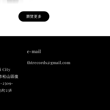
瀏覽更多
九週年紀念 T-
-
+
e-mail
thtrecords@gmail.com
入購物車
i City
台北市松山區復
-2509-
凡購買任一商品即可加購 THT 九週年 唱片墊 (2入一組)
87238