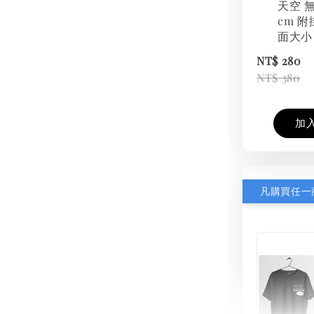
天空 無
cm 附
面大小
NT$ 280
NT$ 380
加