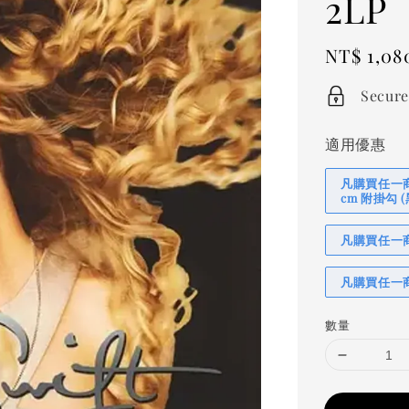
2LP
Regular
NT$ 1,08
price
Secure
適用優惠
凡購買任一商品
cm 附掛勾
凡購買任一商品
凡購買任一商
數量