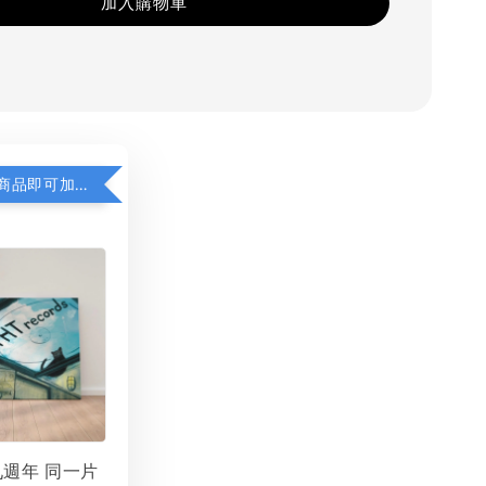
加入購物車
凡購買任一商品即可加購 THT 九週年 同一片天空 無框畫 30 x 30 cm 附掛勾 (黑膠封面大小）
 九週年 同一片