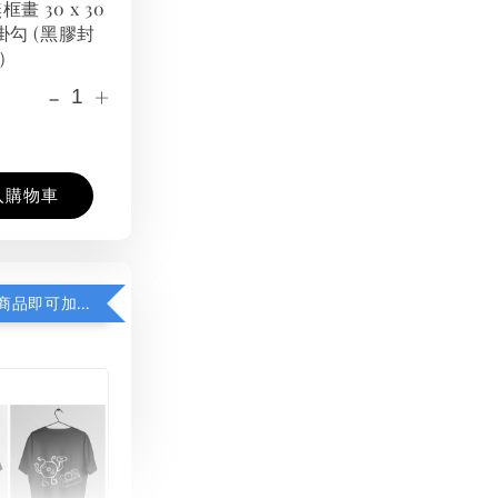
框畫 30 x 30
掛勾 (黑膠封
）
-
+
入購物車
凡購買任一商品即可加購 THT 九週年紀念 T-shirt