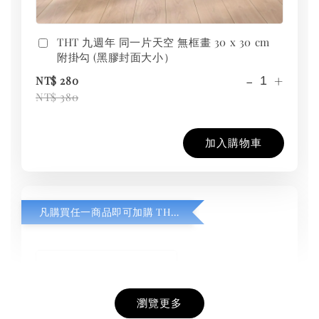
THT 九週年 同一片天空 無框畫 30 x 30 cm
附掛勾 (黑膠封面大小）
-
+
NT$ 280
NT$ 380
加入購物車
凡購買任一商品即可加購 THT 九週年紀念 T-shirt
瀏覽更多