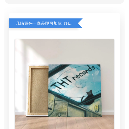
凡購買任一商品即可加購 THT 九週年 同一片天空 無框畫 30 x 30 cm 附掛勾 (黑膠封面大小）