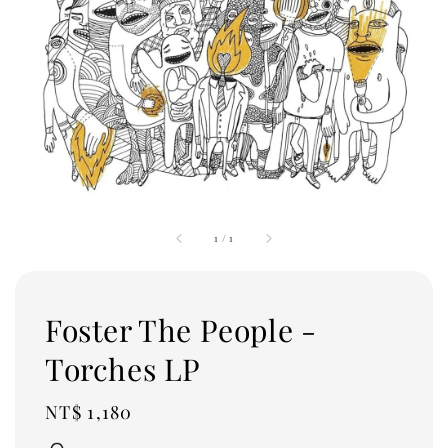
1
/
1
Foster The People -
Torches LP
Regular
NT$ 1,180
price