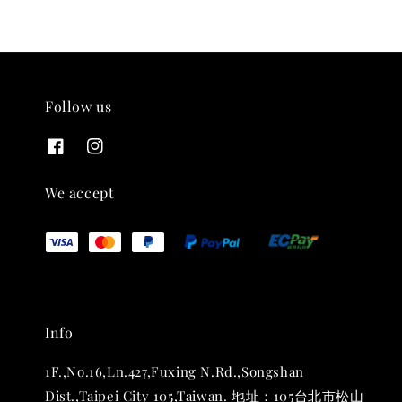
Follow us
THT 九週年紀念 T-shirt
-
+
NT$ 780
We accept
NT$ 880
加入購物車
Info
凡購買任一商品即可加購 THT 九週年 唱片墊 (2入一組)
1F.,No.16,Ln.427,Fuxing N.Rd.,Songshan
Dist.,Taipei City 105,Taiwan. 地址：105台北市松山