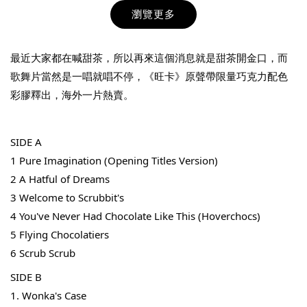
瀏覽更多
最近大家都在喊甜茶，所以再來這個消息就是甜茶開金口，而
歌舞片當然是一唱就唱不停，《旺卡》原聲帶限量巧克力配色
彩膠釋出，海外一片熱賣。
THT 九週年紀念 T-shirt
SIDE A
-
+
1 
Pure Imagination (Opening Titles Version)
NT$ 780
NT$ 880
2 A Hatful of Dreams
3 Welcome to Scrubbit's
4 You've Never Had Chocolate Like This (Hoverchocs)
加入購物車
5 Flying Chocolatiers
6 Scrub Scrub
SIDE B
凡購買任一商品即可加購 THT 九週年 唱片墊 (2入一組)
1. Wonka's Case