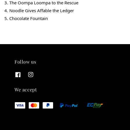
3. The Oompa Loompa to the Rescue
4. Noodle Gives Affable the Ledger
5. Chocolate Fountain
Follow us
We accept