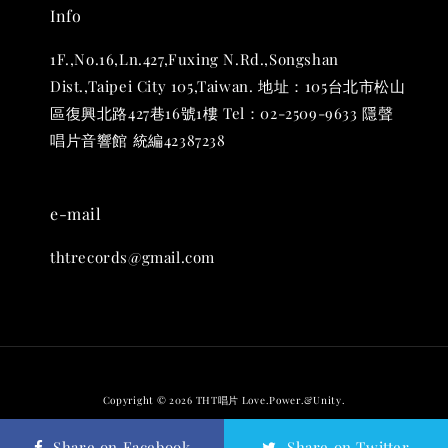
Info
1F.,No.16,Ln.427,Fuxing N.Rd.,Songshan
Dist.,Taipei City 105,Taiwan. 地址：105台北市松山
區復興北路427巷16號1樓 Tel：02-2509-9633 隱聲
唱片音響館 統編42387238
e-mail
thtrecords@gmail.com
Copyright © 2026 THT唱片 Love.Power.&Unity.
退換貨政策
Share on Facebook
Share on Twitter