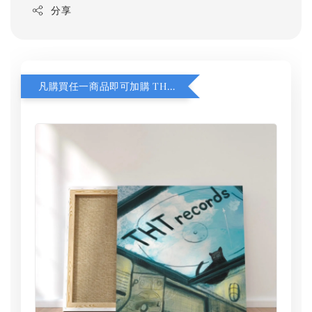
分享
凡購買任一商品即可加購 THT 九週年 同一片天空 無框畫 30 x 30 cm 附掛勾 (黑膠封面大小）