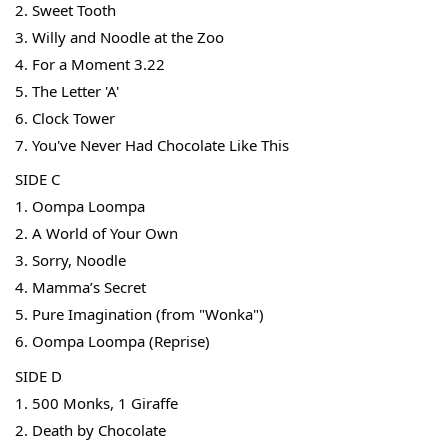
2. Sweet Tooth
3. Willy and Noodle at the Zoo
4. For a Moment 3.22
5. The Letter 'A'
6. Clock Tower
7. You've Never Had Chocolate Like This
SIDE C
1. Oompa Loompa
2. A World of Your Own
3. Sorry, Noodle
THT 九週年 唱片墊 (2入一組)
4. Mamma’s Secret
-
+
5. Pure Imagination (from "Wonka")
NT$ 480
NT$ 580
6. Oompa Loompa (Reprise)
SIDE D
1. 500 Monks, 1 Giraffe
加入購物車
2. Death by Chocolate