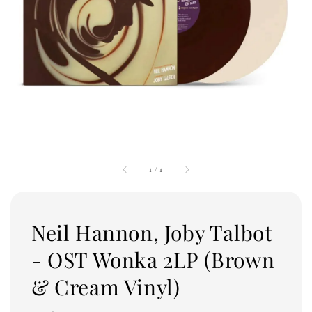
1
/
1
Neil Hannon, Joby Talbot
- OST Wonka 2LP (Brown
& Cream Vinyl)