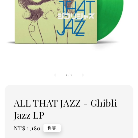
1
/
1
ALL THAT JAZZ - Ghibli
Jazz LP
Regular
NT$ 1,180
售完
price