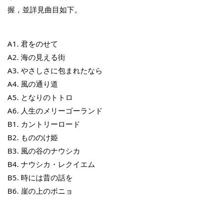
握，並詳見曲目如下。
THT 九週年紀念 T-shirt
A1. 君をのせて
-
+
A2. 海の見える街
NT$ 780
NT$ 880
A3. やさしさに包まれたなら
A4. 風の通り道
A5. となりのトトロ
加入購物車
A6. 人生のメリーゴーランド
B1. カントリーロード
B2. もののけ姫
凡購買任一商品即可加購 THT 九週年 唱片墊 (2入一組)
B3. 風の谷のナウシカ
B4. ナウシカ・レクイエム
B5. 時には昔の話を
B6. 崖の上のポニョ