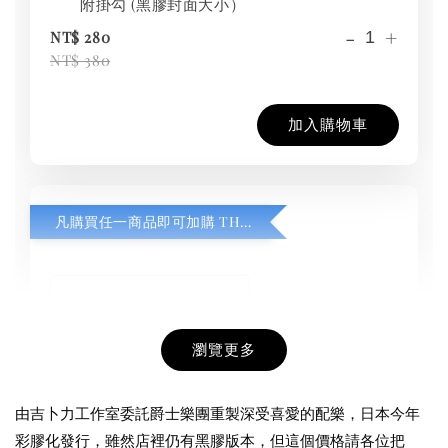
附掛勾 (黑膠封面大小）
-
+
NT$ 280
NT$ 380
加入購物車
凡購買任一商品即可加購 THT 九週年紀念 T-shirt
瀏覽更多
由吉卜力工作室委託爵士樂團重製深受喜愛的配樂，日本今年
彩膠化發行，雖然店裡仍有黑膠版本，但這個價格請各位把