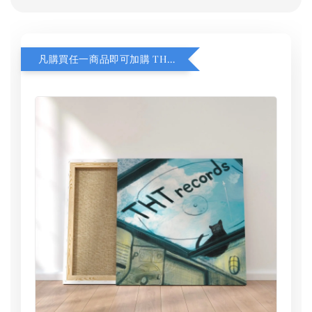
凡購買任一商品即可加購 THT 九週年 同一片天空 無框畫 30 x 30 cm 附掛勾 (黑膠封面大小）