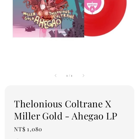
1
/
1
Thelonious Coltrane X
Miller Gold - Ahegao LP
Regular
NT$ 1,080
price