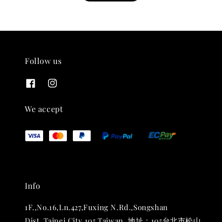
Follow us
THT 九週年紀念 T-shirt
-
+
NT$ 780
We accept
NT$ 880
加入購物車
Info
凡購買任一商品即可加購 THT 九週年 唱片墊 (2入一組)
1F.,No.16,Ln.427,Fuxing N.Rd.,Songshan
Dist.,Taipei City 105,Taiwan. 地址：105台北市松山