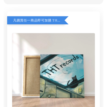
凡購買任一商品即可加購 THT 九週年 同一片天空 無框畫 30 x 30 cm 附掛勾 (黑膠封面大小）