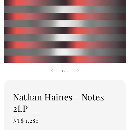
1
/
1
Nathan Haines - Notes
2LP
Regular
NT$ 1,280
price