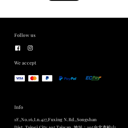
Follow us
THT 九週年紀念 T-shirt
-
+
NT$ 780
We accept
NT$ 880
加入購物車
Info
凡購買任一商品即可加購 THT 九週年 唱片墊 (2入一組)
1F.,No.16,Ln.427,Fuxing N.Rd.,Songshan
Dist.,Taipei City 105,Taiwan. 地址：105台北市松山