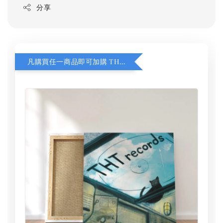
分享
凡購買任一商品即可加購 THT 九週年 同一片天空 無框畫 30 x 30 cm 附掛勾 (黑膠封面大小）