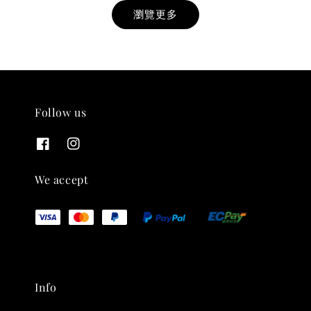
瀏覽更多
Follow us
THT 九週年紀念 T-shirt
-
+
NT$ 780
We accept
NT$ 880
加入購物車
Info
凡購買任一商品即可加購 THT 九週年 唱片墊 (2入一組)