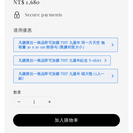
Regular
NT$ 1,680
price
Secure payments
適用優惠
凡購買任一商品即可加購 THT 九週年 同一片天空 無
框畫 30 x 30 cm 附掛勾 (黑膠封面大小）
凡購買任一商品即可加購 THT 九週年紀念 T-shirt
凡購買任一商品即可加購 THT 九週年 唱片墊 (2入一
組)
數量
加入購物車