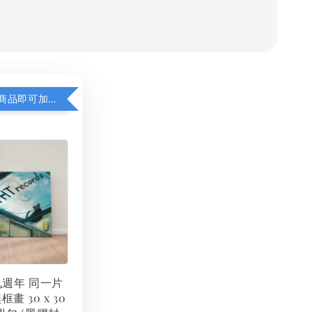
凡購買任一商品即可加購 THT 九週年 同一片天空 無框畫 30 x 30 cm 附掛勾 (黑膠封面大小）
 九週年 同一片
框畫 30 x 30