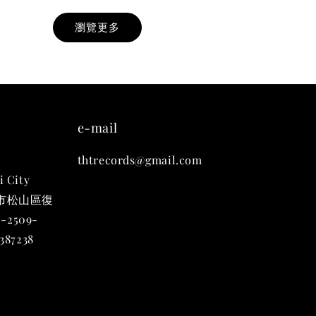
瀏覽更多
九週年紀念 T-
-
+
e-mail
thtrecords@gmail.com
入購物車
i City
台北市松山區復
-2509-
凡購買任一商品即可加購 THT 九週年 唱片墊 (2入一組)
87238