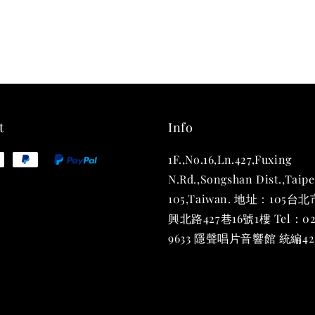
THT 
shirt
NT$ 780
NT$ 880
t
Info
1F.,No.16,Ln.427,Fuxing
加
N.Rd.,Songshan Dist.,Taipe
105,Taiwan. 地址：105
興北路427巷16號1樓 Tel：02
9633 隱聲唱片音響館 統編423