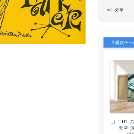
分享
THT
天空 無