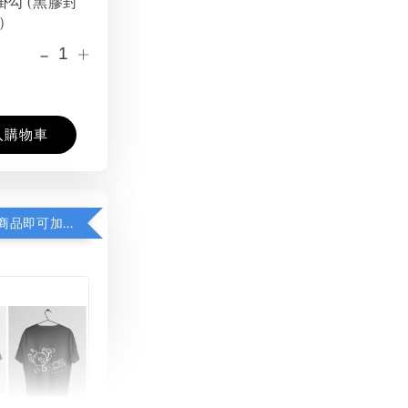
掛勾 (黑膠封
）
-
+
入購物車
凡購買任一商品即可加購 THT 九週年紀念 T-shirt