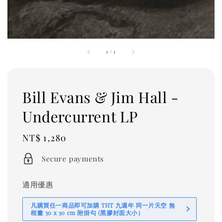
1
/
1
Bill Evans & Jim Hall -
Undercurrent LP
Regular
NT$ 1,280
price
Secure payments
適用優惠
凡購買任一商品即可加購 THT 九週年 同一片天空 無
框畫 30 x 30 cm 附掛勾 (黑膠封面大小）