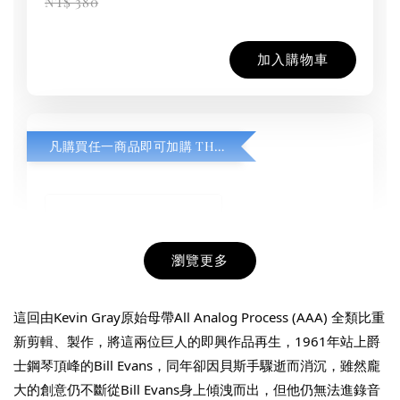
NT$ 380
加入購物車
凡購買任一商品即可加購 THT 九週年紀念 T-shirt
瀏覽更多
這回由Kevin Gray原始母帶All Analog Process (AAA) 全類比重
新剪輯、製作，將這兩位巨人的即興作品再生，1961年站上爵
士鋼琴頂峰的Bill Evans，同年卻因貝斯手驟逝而消沉，雖然龐
大的創意仍不斷從Bill Evans身上傾洩而出，但他仍無法進錄音
THT 九週年紀念 T-shirt