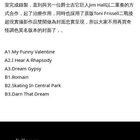
室完成錄製，直到與另一位爵士吉它巨人Jim Hall以二重奏的方
式合作，起了治療作用，同時也採用了原版Toni Frissell二戰後
-
+
NT$ 780
超現實攝影作品雙開做為封面忠實呈現，所以大家不用再買奇
NT$ 880
怪調色莫名版本的封面了，。
加入購物車
A1.My Funny Valentine
A2.I 
Hear A Rhapsody
A3.Dream Gypsy
凡購買任一商品即可加購 THT 九週年 唱片墊 (2入一組)
B1.Romain
B2.Skating In Central Park
B3.Darn That Dream