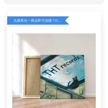
凡購買任一商品即可加購 THT 九週年 同一片天空 無框畫 30 x 30 cm 附掛勾 (黑膠封面大小）