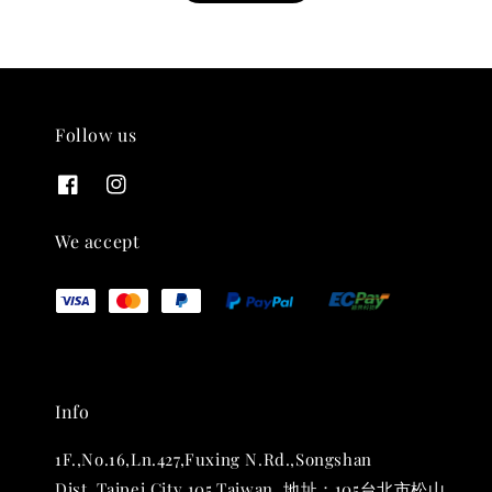
Follow us
THT 九週年紀念 T-shirt
-
+
NT$ 780
We accept
NT$ 880
加入購物車
Info
凡購買任一商品即可加購 THT 九週年 唱片墊 (2入一組)
1F.,No.16,Ln.427,Fuxing N.Rd.,Songshan
Dist.,Taipei City 105,Taiwan. 地址：105台北市松山