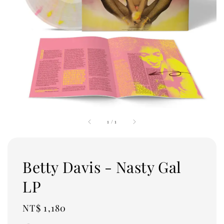
1
/
1
Betty Davis - Nasty Gal
LP
Regular
NT$ 1,180
price