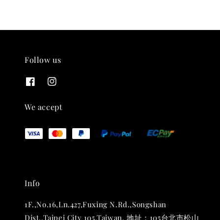
Follow us
THT 九週年 唱片墊 (2入一組)
-
+
NT$ 480
We accept
NT$ 580
加入購物車
Info
1F.,No.16,Ln.427,Fuxing N.Rd.,Songshan
Dist.,Taipei City 105,Taiwan. 地址：105台北市松山