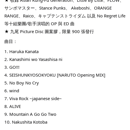
サンボマスター、Stance Punks、 Akeboshi、ORANGE 
THT 九週年紀念 T-shirt
RANGE、Raico、キャプテンストライダム 以及 No Regret Life 
等十組樂團/歌手演唱的 OP 與 ED 曲
★ 九尾 Picture Disc 圖案膠，限量 900 張發行
-
+
NT$ 780
NT$ 880
曲目：
1. Haruka Kanata
加入購物車
2. Kanashimi wo Yasashisa ni
3. GO!!!
4. SEISHUNKYOSOKYOKU [NARUTO Opening MIX]
5. No Boy No Cry
凡購買任一商品即可加購 THT 九週年 唱片墊 (2入一組)
6. wind
7. Viva Rock ~japanese side~
8. ALIVE
9. Mountain A Go Go Two
10. Nakushita Kotoba