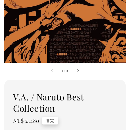
1
/
2
V.A. / Naruto Best
Collection
Regular
NT$ 2,480
售完
price