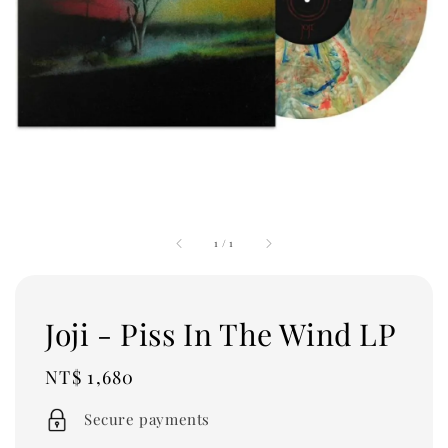
1
/
1
Joji - Piss In The Wind LP
Regular
NT$ 1,680
price
Secure payments