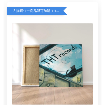
凡購買任一商品即可加購 THT 九週年 同一片天空 無框畫 30 x 30 cm 附掛勾 (黑膠封面大小）