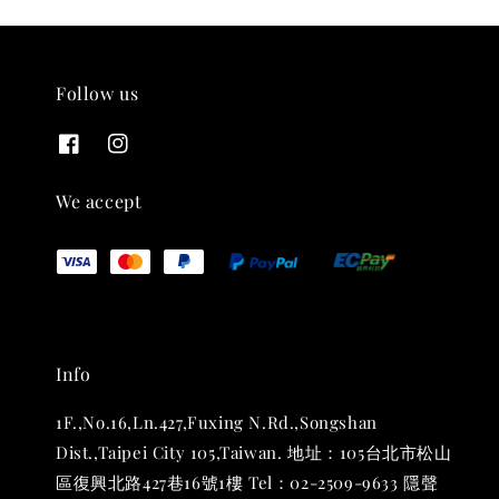
Follow us
THT 九週年紀念 T-shirt
-
+
NT$ 780
We accept
NT$ 880
加入購物車
Info
凡購買任一商品即可加購 THT 九週年 唱片墊 (2入一組)
1F.,No.16,Ln.427,Fuxing N.Rd.,Songshan
Dist.,Taipei City 105,Taiwan. 地址：105台北市松山
區復興北路427巷16號1樓 Tel：02-2509-9633 隱聲