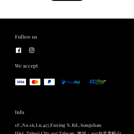
Follow us
THT 九週年紀念 T-shirt
-
+
NT$ 780
We accept
NT$ 880
加入購物車
Info
凡購買任一商品即可加購 THT 九週年 唱片墊 (2入一組)
1F.,No.16,Ln.427,Fuxing N.Rd.,Songshan
Dist.,Taipei City 105,Taiwan. 地址：105台北市松山