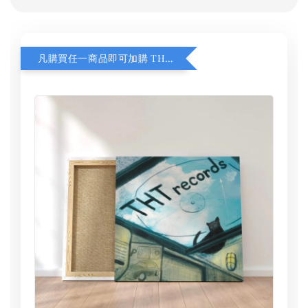
凡購買任一商品即可加購 THT 九週年 同一片天空 無框畫 30 x 30 cm 附掛勾 (黑膠封面大小）