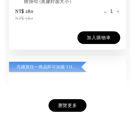
附掛勾 (黑膠封面大小）
-
+
NT$ 280
NT$ 380
加入購物車
凡購買任一商品即可加購 THT 九週年紀念 T-shirt
瀏覽更多