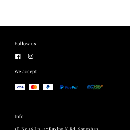
THT 九週年紀念 T-shirt
-
+
NT$ 780
NT$ 880
Follow us
加入購物車
We accept
凡購買任一商品即可加購 THT 九週年 唱片墊 (2入一組)
Info
1F.,No.16,Ln.427,Fuxing N.Rd.,Songshan