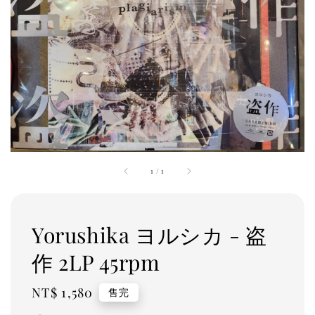
1
/
1
Yorushika ヨルシカ - 盗
作 2LP 45rpm
Regular
NT$ 1,580
售完
price