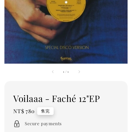
1
/
1
Voilaaa - Faché 12"EP
Regular
NT$ 780
售完
price
Secure payments