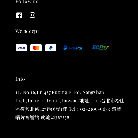
Follow us
THT 九週年紀念 T-shirt
-
+
NT$ 780
We accept
NT$ 880
加入購物車
Info
凡購買任一商品即可加購 THT 九週年 唱片墊 (2入一組)
1F.,No.16,Ln.427,Fuxing N.Rd.,Songshan
Dist.,Taipei City 105,Taiwan. 地址：105台北市松山
區復興北路427巷16號1樓 Tel：02-2509-9633 隱聲
唱片音響館 統編42387238