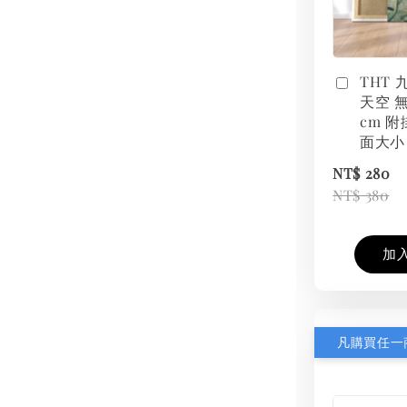
THT
天空 無
cm 附
面大小
NT$ 280
NT$ 380
加