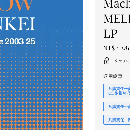
Mach
MEL
LP
Regular
NT$ 1,28
price
Secure
適用優惠
凡購買任一商品
cm 附掛勾
凡購買任一商品
凡購買任一商