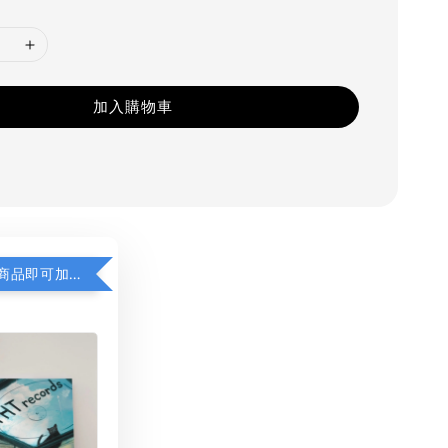
加入購物車
凡購買任一商品即可加購 THT 九週年 同一片天空 無框畫 30 x 30 cm 附掛勾 (黑膠封面大小）