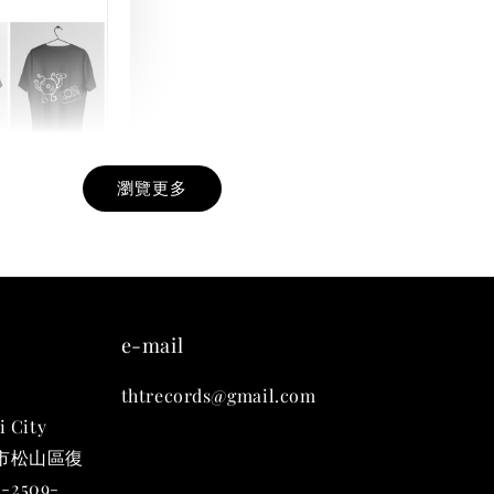
瀏覽更多
九週年紀念 T-
-
+
e-mail
thtrecords@gmail.com
入購物車
i City
台北市松山區復
-2509-