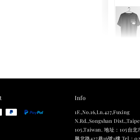
THT 
shirt
NT$ 780
NT$ 880
t
Info
1F.,No.16,Ln.427,Fuxing
加
N.Rd.,Songshan Dist.,Taipe
105,Taiwan. 地址：105
興北路427巷16號1樓 Tel：02