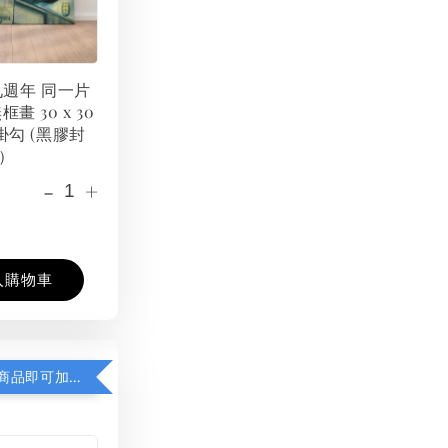
 九週年 同一片
框畫 30 x 30
掛勾 (黑膠封
）
-
+
入購物車
凡購買任一商品即可加購 THT 九週年紀念 T-shirt