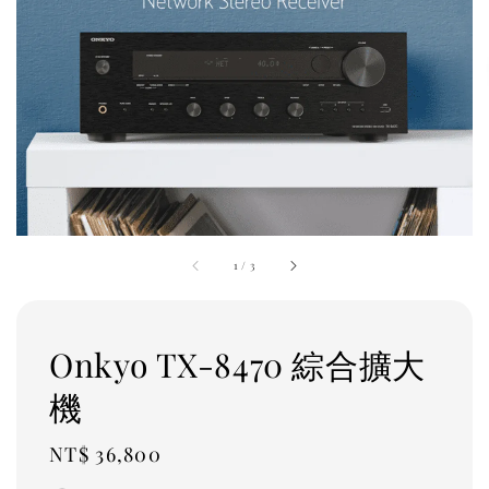
1
/
3
Onkyo TX-8470 綜合擴大
機
Regular
NT$ 36,800
price