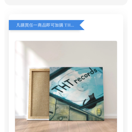
凡購買任一商品即可加購 THT 九週年 同一片天空 無框畫 30 x 30 cm 附掛勾 (黑膠封面大小）