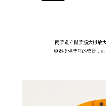
THT 九週年紀念 T-shirt
兩聲道立體聲擴大機放
-
+
NT$ 780
容器提供乾淨的聲音，而
NT$ 880
加入購物車
凡購買任一商品即可加購 THT 九週年 唱片墊 (2入一組)