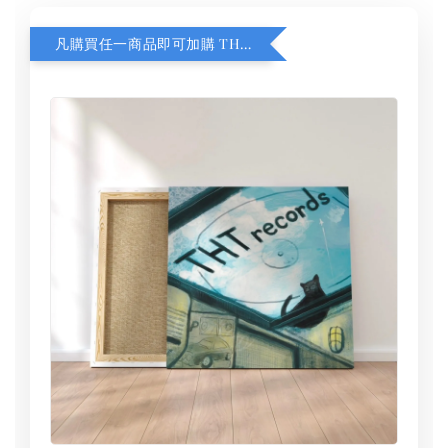
凡購買任一商品即可加購 THT 九週年 同一片天空 無框畫 30 x 30 cm 附掛勾 (黑膠封面大小）