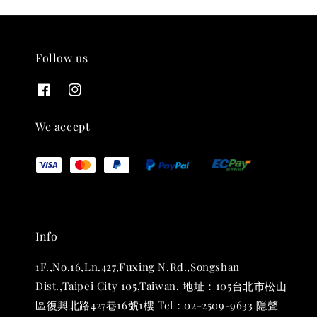
Follow us
THT 九週年紀念 T-shirt
-
+
NT$ 780
We accept
NT$ 880
加入購物車
Info
凡購買任一商品即可加購 THT 九週年 唱片墊 (2入一組)
1F.,No.16,Ln.427,Fuxing N.Rd.,Songshan
Dist.,Taipei City 105,Taiwan. 地址：105台北市松山
區復興北路427巷16號1樓 Tel：02-2509-9633 隱聲