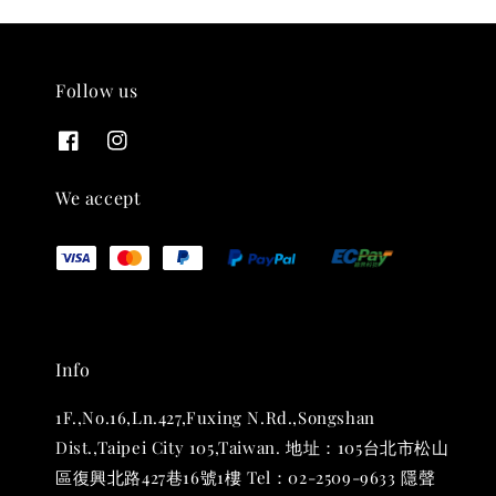
Follow us
THT 九週年紀念 T-shirt
-
+
NT$ 780
We accept
NT$ 880
加入購物車
Info
凡購買任一商品即可加購 THT 九週年 唱片墊 (2入一組)
1F.,No.16,Ln.427,Fuxing N.Rd.,Songshan
Dist.,Taipei City 105,Taiwan. 地址：105台北市松山
區復興北路427巷16號1樓 Tel：02-2509-9633 隱聲