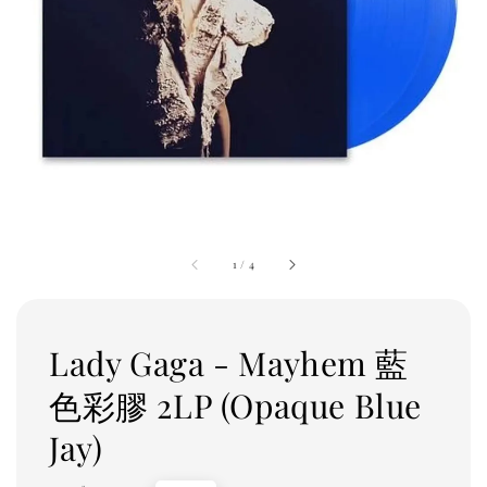
1
/
4
Lady Gaga - Mayhem 藍
色彩膠 2LP (Opaque Blue
Jay)