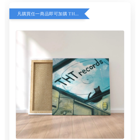
凡購買任一商品即可加購 THT 九週年 同一片天空 無框畫 30 x 30 cm 附掛勾 (黑膠封面大小）