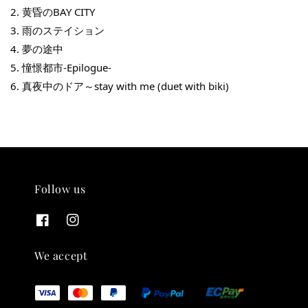
2. 黄昏のBAY CITY
3. 雨のステイション
4. 夢の途中
5. 憧憬都市-Epilogue-
6. 真夜中のドア～stay with me (duet with biki)
THT 九週年 唱片墊 (2入一組)
Follow us
-
+
NT$ 480
NT$ 580
加入購物車
We accept