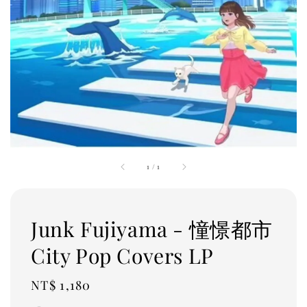
1
/
1
Junk Fujiyama - 憧憬都市
City Pop Covers LP
Regular
NT$ 1,180
price