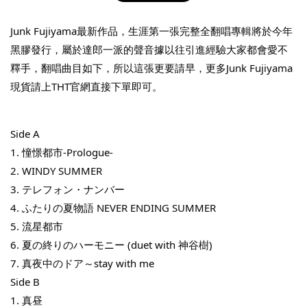
Junk Fujiyama最新作品，生涯第一張完整全翻唱專輯將於今年
黑膠發行，屬於達郎一派的聲音據以往引進經驗大家都會愛不
釋手，翻唱曲目如下，所以這張更要請早，更多Junk Fujiyama
現貨請上THT官網直接下單即可。
THT 九週年紀念 T-shirt
-
+
Side A
NT$ 780
NT$ 880
1. 
憧憬都市-Prologue-
2. WINDY SUMMER
3. テレフォン・ナンバー
加入購物車
4. ふたりの夏物語 NEVER ENDING SUMMER
5. 流星都市
6. 夏の終りのハーモニー (duet with 神谷樹)
凡購買任一商品即可加購 THT 九週年 唱片墊 (2入一組)
7. 真夜中のドア～stay with me
Side B
1. 真昼