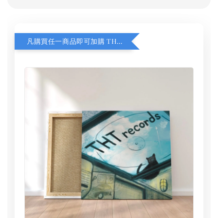
凡購買任一商品即可加購 THT 九週年 同一片天空 無框畫 30 x 30 cm 附掛勾 (黑膠封面大小）