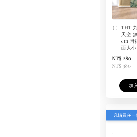
THT
天空 無
cm 附
面大小
NT$ 280
NT$ 380
加