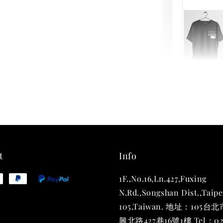
THT 
shirt
NT$ 780
NT$ 880
t
Info
1F.,No.16,Ln.427,Fuxing
加
N.Rd.,Songshan Dist.,Taipe
105,Taiwan. 地址：105
興北路427巷16號1樓 Tel：02