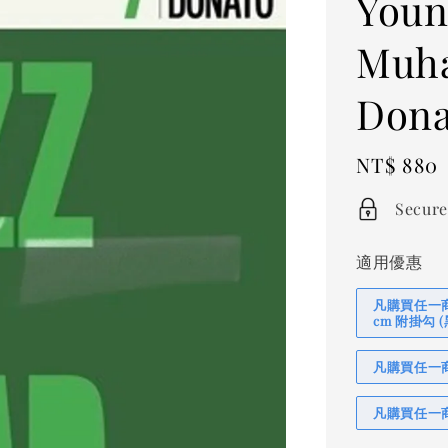
Youn
Muha
Dona
Regular
NT$ 880
price
Secure
適用優惠
凡購買任一商品
cm 附掛勾
凡購買任一商品
凡購買任一商