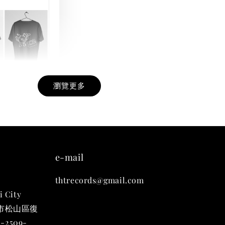
瀏覽更多
九週年紀念 T-
-
+
e-mail
thtrecords@gmail.com
入購物車
i City
台北市松山區復
-2509-