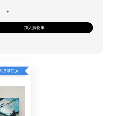
加入購物車
凡購買任一商品即可加購 THT 九週年 同一片天空 無框畫 30 x 30 cm 附掛勾 (黑膠封面大小）