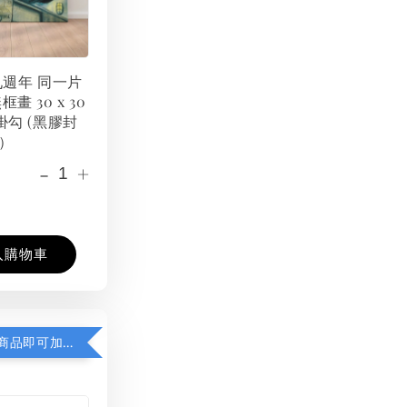
 九週年 同一片
框畫 30 x 30
掛勾 (黑膠封
）
-
+
入購物車
凡購買任一商品即可加購 THT 九週年紀念 T-shirt