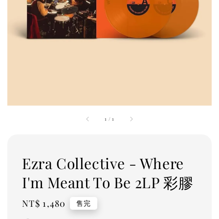
1
/
1
Ezra Collective - Where
I'm Meant To Be 2LP 彩膠
Regular
NT$ 1,480
售完
price