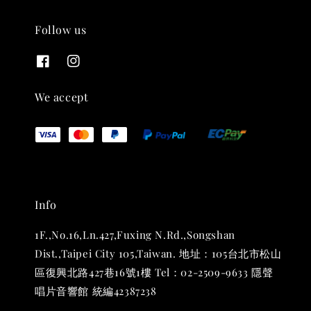
Follow us
THT 九週年紀念 T-shirt
-
+
NT$ 780
We accept
NT$ 880
加入購物車
Info
凡購買任一商品即可加購 THT 九週年 唱片墊 (2入一組)
1F.,No.16,Ln.427,Fuxing N.Rd.,Songshan
Dist.,Taipei City 105,Taiwan. 地址：105台北市松山
區復興北路427巷16號1樓 Tel：02-2509-9633 隱聲
唱片音響館 統編42387238