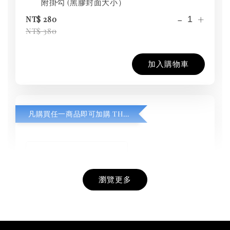
附掛勾 (黑膠封面大小）
-
+
NT$ 280
NT$ 380
加入購物車
凡購買任一商品即可加購 THT 九週年紀念 T-shirt
瀏覽更多