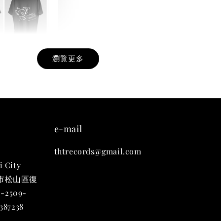
瀏覽更多
九週年紀念 T-
-
+
e-mail
thtrecords@gmail.com
入購物車
i City
台北市松山區復
-2509-
凡購買任一商品即可加購 THT 九週年 唱片墊 (2入一組)
87238