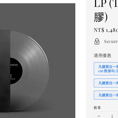
LP
膠)
Regular
NT$ 1,48
price
Secure
適用優惠
凡購買任一商品
cm 附掛勾
凡購買任一商品
凡購買任一商
數量