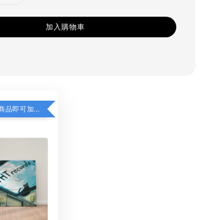
加入購物車
凡購買任一商品即可加購 THT 九週年 同一片天空 無框畫 30 x 30 cm 附掛勾 (黑膠封面大小）