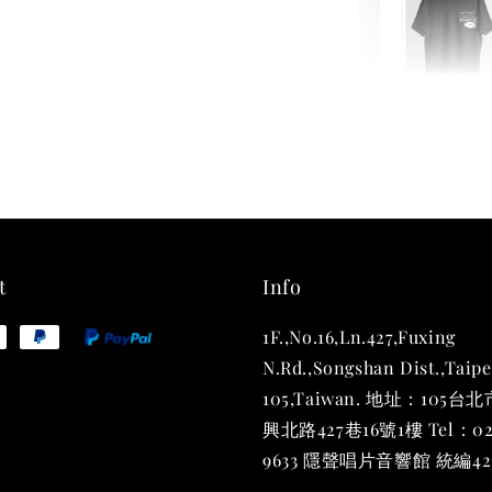
THT 
shirt
NT$ 780
NT$ 880
t
Info
1F.,No.16,Ln.427,Fuxing
加
N.Rd.,Songshan Dist.,Taipe
105,Taiwan. 地址：105
興北路427巷16號1樓 Tel：02
9633 隱聲唱片音響館 統編423