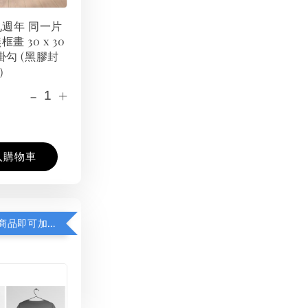
 九週年 同一片
框畫 30 x 30
掛勾 (黑膠封
）
-
+
入購物車
凡購買任一商品即可加購 THT 九週年紀念 T-shirt