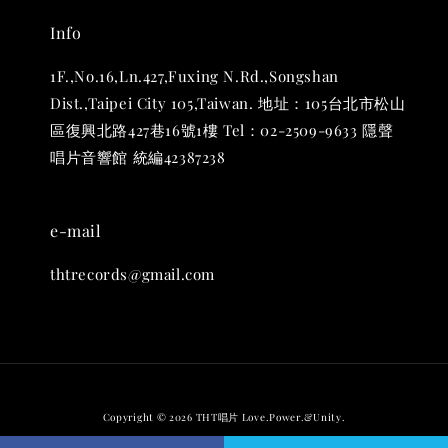
Info
1F.,No.16,Ln.427,Fuxing N.Rd.,Songshan
Dist.,Taipei City 105,Taiwan. 地址：105台北市松山
區復興北路427巷16號1樓 Tel：02-2509-9633 隱聲
唱片音響館 統編42387238
e-mail
THT 九週年 唱片墊 (2入一組)
-
+
thtrecords@gmail.com
NT$ 480
NT$ 580
加入購物車
Copyright © 2026 THT唱片 Love.Power.&Unity.