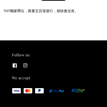
THT獨家釋出，限量五百張發行，很快會沒有。
THT 九週年紀念 T-shirt
-
+
NT$ 780
NT$ 880
Follow us
加入購物車
We accept
凡購買任一商品即可加購 THT 九週年 唱片墊 (2入一組)