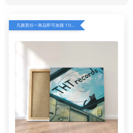
凡購買任一商品即可加購 THT 九週年 同一片天空 無框畫 30 x 30 cm 附掛勾 (黑膠封面大小）