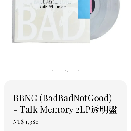
1
/
1
BBNG (BadBadNotGood)
- Talk Memory 2LP透明盤
Regular
NT$ 1,380
price