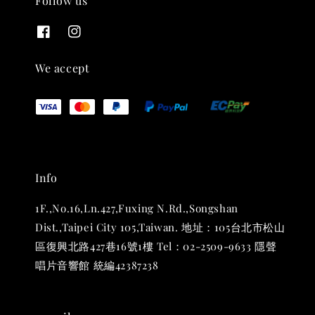
Follow us
THT 九週年紀念 T-shirt
-
+
NT$ 780
We accept
NT$ 880
加入購物車
Info
凡購買任一商品即可加購 THT 九週年 唱片墊 (2入一組)
1F.,No.16,Ln.427,Fuxing N.Rd.,Songshan
Dist.,Taipei City 105,Taiwan. 地址：105台北市松山
區復興北路427巷16號1樓 Tel：02-2509-9633 隱聲
唱片音響館 統編42387238