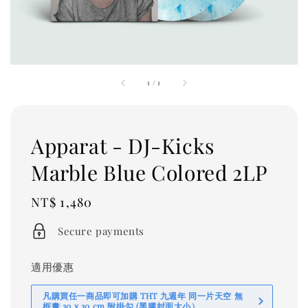
1
/
1
Apparat - DJ-Kicks
Marble Blue Colored 2LP
Regular
NT$ 1,480
price
Secure payments
適用優惠
凡購買任一商品即可加購 THT 九週年 同一片天空 無
框畫 30 x 30 cm 附掛勾 (黑膠封面大小）