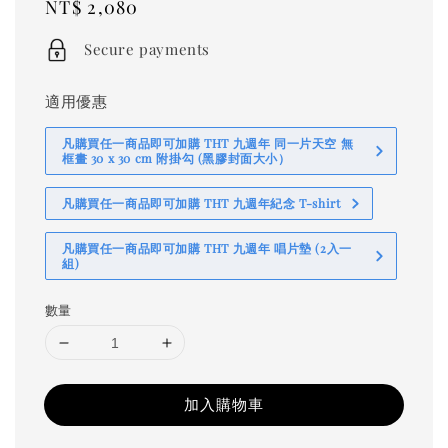
Regular
NT$ 2,080
price
Secure payments
適用優惠
凡購買任一商品即可加購 THT 九週年 同一片天空 無
框畫 30 x 30 cm 附掛勾 (黑膠封面大小）
凡購買任一商品即可加購 THT 九週年紀念 T-shirt
凡購買任一商品即可加購 THT 九週年 唱片墊 (2入一
組)
數量
加入購物車