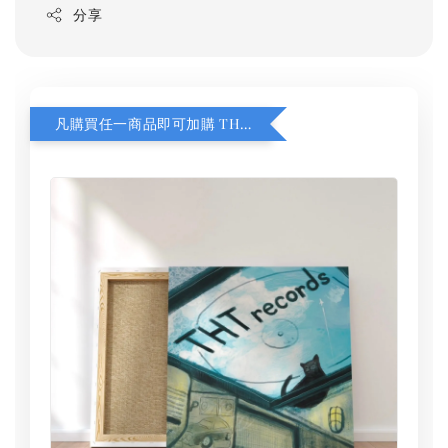
分享
凡購買任一商品即可加購 THT 九週年 同一片天空 無框畫 30 x 30 cm 附掛勾 (黑膠封面大小）