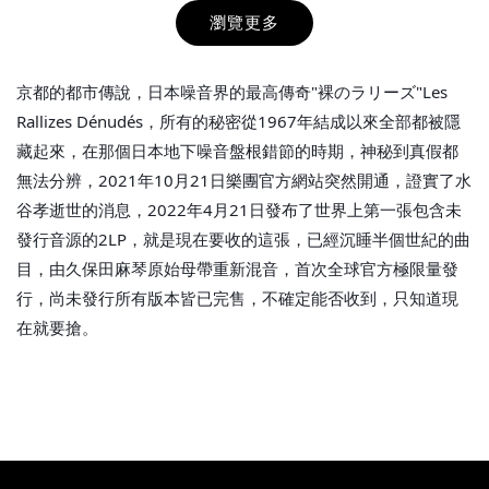
瀏覽更多
京都的都市傳說，日本噪音界的最高傳奇"裸のラリーズ"Les
Rallizes Dénudés，所有的秘密從1967年結成以來全部都被隱
藏起來，在那個日本地下噪音盤根錯節的時期，神秘到真假都
無法分辨，2021年10月21日樂團官方網站突然開通，證實了水
THT 九週年紀念 T-shirt
谷孝逝世的消息，2022年4月21日發布了世界上第一張包含未
發行音源的2LP，就是現在要收的這張，已經沉睡半個世紀的曲
-
+
NT$ 780
目，由久保田麻琴原始母帶重新混音，首次全球官方極限量發
NT$ 880
行，尚未發行所有版本皆已完售，不確定能否收到，只知道現
在就要搶。
加入購物車
凡購買任一商品即可加購 THT 九週年 唱片墊 (2入一組)