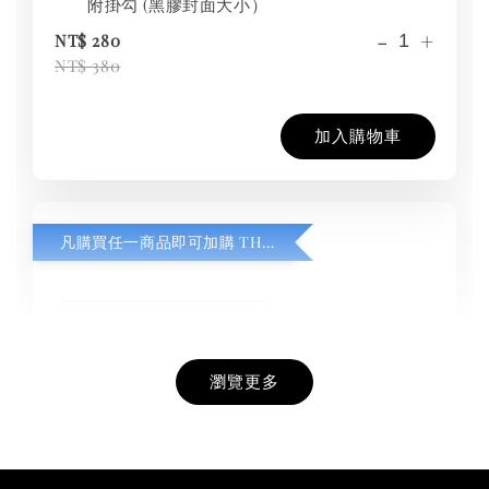
附掛勾 (黑膠封面大小）
-
+
NT$ 280
NT$ 380
加入購物車
凡購買任一商品即可加購 THT 九週年紀念 T-shirt
瀏覽更多