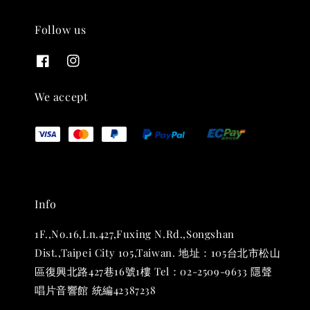
Follow us
THT 九週年紀念 T-shirt
-
+
NT$ 780
We accept
NT$ 880
加入購物車
Info
凡購買任一商品即可加購 THT 九週年 唱片墊 (2入一組)
1F.,No.16,Ln.427,Fuxing N.Rd.,Songshan
Dist.,Taipei City 105,Taiwan. 地址：105台北市松山
區復興北路427巷16號1樓 Tel：02-2509-9633 隱聲
唱片音響館 統編42387238