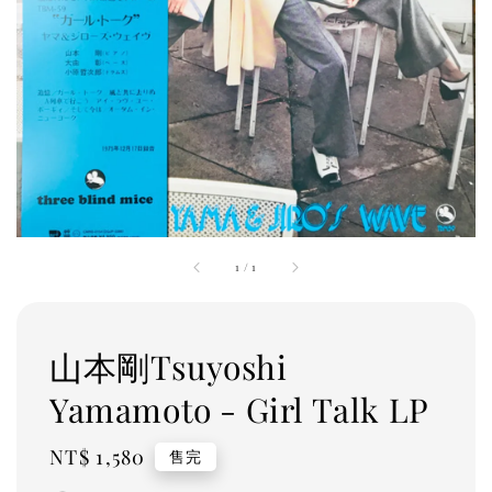
1
/
1
山本剛Tsuyoshi
Yamamoto - Girl Talk LP
Regular
NT$ 1,580
售完
price