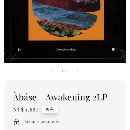
1
/
1
Àbáse - Awakening 2LP
Regular
NT$ 1,680
售完
price
Secure payments