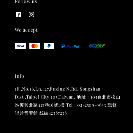
Follow us
THT 九週年紀念 T-shirt
-
+
NT$ 780
We accept
NT$ 880
加入購物車
Info
凡購買任一商品即可加購 THT 九週年 唱片墊 (2入一組)
1F.,No.16,Ln.427,Fuxing N.Rd.,Songshan
Dist.,Taipei City 105,Taiwan. 地址：105台北市松山
區復興北路427巷16號1樓 Tel：02-2509-9633 隱聲
唱片音響館 統編42387238