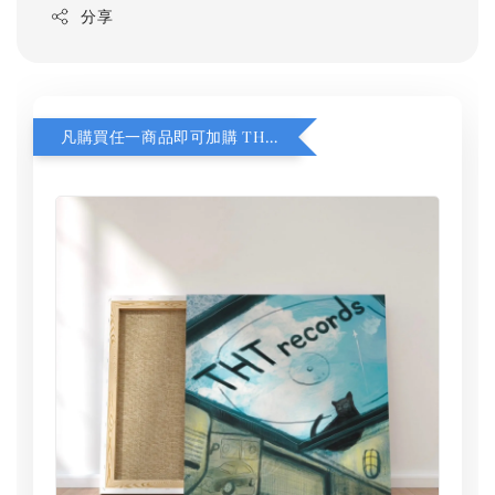
分享
凡購買任一商品即可加購 THT 九週年 同一片天空 無框畫 30 x 30 cm 附掛勾 (黑膠封面大小）