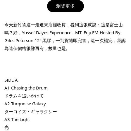
瀏覽更多
今天新竹貨運一走進來店裡收貨，看到這張就說：這是富士山
嗎？好，Yussef Dayes Experience - MT. Fuji FM Hosted By
Giles Peterson 12” 黑膠，一到貨隨即完售，這一次補完，我認
為這個價格很難再有，數量也是。
THT 九週年紀念 T-shirt
-
+
NT$ 780
NT$ 880
SIDE A
A1 Chasing the Drum
加入購物車
ドラムを追いかけて
A2 Turquoise Galaxy
ターコイズ・ギャラクシー
A3 The Light
凡購買任一商品即可加購 THT 九週年 唱片墊 (2入一組)
光