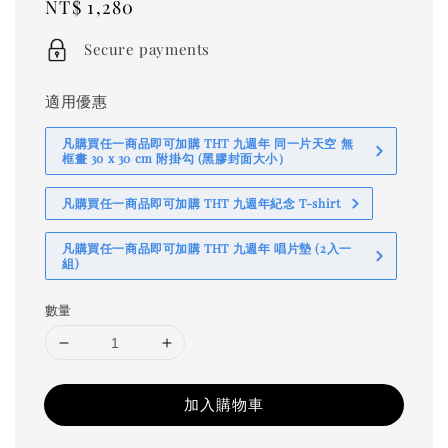
Regular
NT$ 1,280
price
Secure payments
適用優惠
凡購買任一商品即可加購 THT 九週年 同一片天空 無
框畫 30 x 30 cm 附掛勾 (黑膠封面大小）
凡購買任一商品即可加購 THT 九週年紀念 T-shirt
凡購買任一商品即可加購 THT 九週年 唱片墊 (2入一
組)
數量
加入購物車