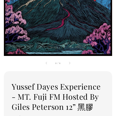
1
/
1
Yussef Dayes Experience
- MT. Fuji FM Hosted By
Giles Peterson 12” 黑膠