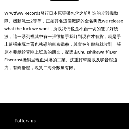
Wrwtfww Records發行日本原聲帶包含之前引進的攻殼機動
隊、機動戰士2等等，正如其名這個廠牌的全名叫做we release 
what the fuck we want，所以我們也是不顧一切的進了好幾
波，這一系列裡其中有一張很搶手我盯到現在才有貨，就是手
THT 九週年紀念 T-shirt
上這張由塚本晋也執導的東京鐵拳，其實在年假前就收到一張
原本要獻給苦悶上班族的朋友，配樂由Chu Ishikawa 和Der 
-
+
NT$ 780
Eisenrost擔綱呈現血淋淋的工業、沈重打擊樂以及噪音壓迫
NT$ 880
力，有夠舒壓，現貨二海外數量有限。
加入購物車
凡購買任一商品即可加購 THT 九週年 唱片墊 (2入一組)
Follow us