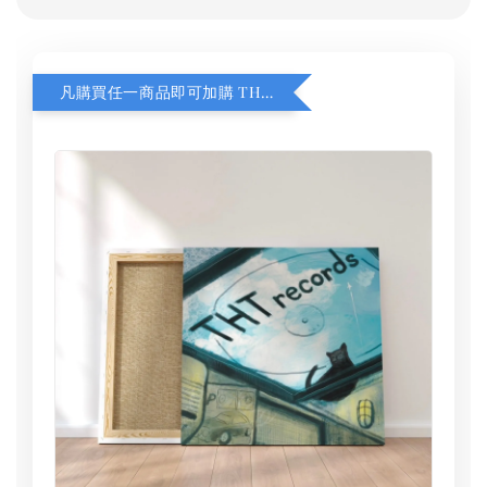
凡購買任一商品即可加購 THT 九週年 同一片天空 無框畫 30 x 30 cm 附掛勾 (黑膠封面大小）