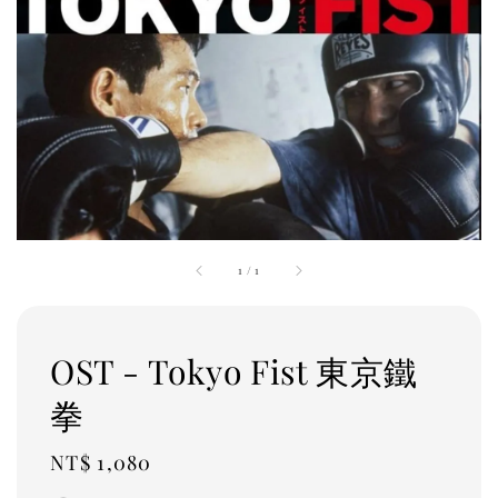
1
/
1
OST - Tokyo Fist 東京鐵
拳
Regular
NT$ 1,080
price