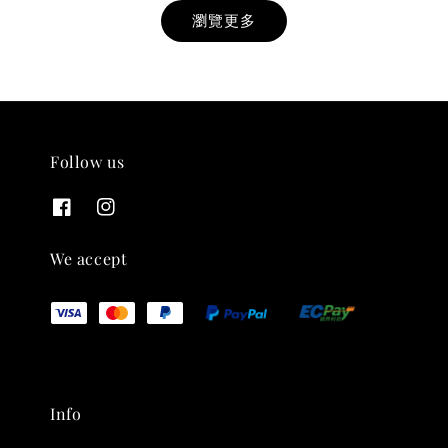
瀏覽更多
Follow us
THT 九週年紀念 T-shirt
-
+
NT$ 780
We accept
NT$ 880
加入購物車
Info
凡購買任一商品即可加購 THT 九週年 唱片墊 (2入一組)