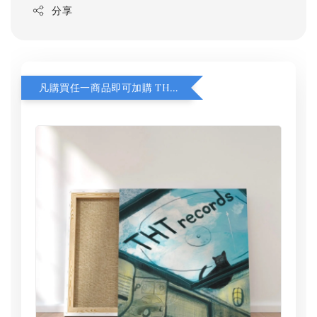
分享
凡購買任一商品即可加購 THT 九週年 同一片天空 無框畫 30 x 30 cm 附掛勾 (黑膠封面大小）