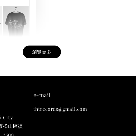
瀏覽更多
九週年紀念 T-
-
+
e-mail
thtrecords@gmail.com
入購物車
i City
台北市松山區復
-2509-