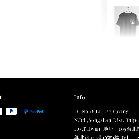
THT 
shirt
NT$ 780
NT$ 880
t
Info
1F.,No.16,Ln.427,Fuxing
加
N.Rd.,Songshan Dist.,Taipe
105,Taiwan. 地址：105
興北路427巷16號1樓 Tel：02