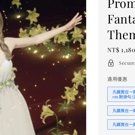
Prom
Fant
The
Regular
NT$ 1,18
price
Secure
適用優惠
凡購買任一商品
cm 附掛勾
凡購買任一商品
凡購買任一商