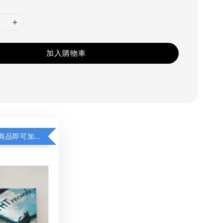
加入購物車
凡購買任一商品即可加購 THT 九週年 同一片天空 無框畫 30 x 30 cm 附掛勾 (黑膠封面大小）