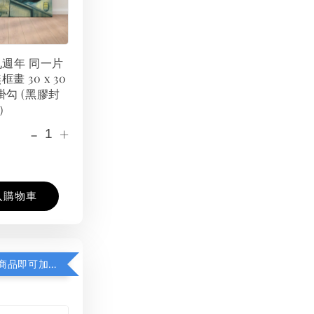
 九週年 同一片
框畫 30 x 30
掛勾 (黑膠封
）
-
+
入購物車
凡購買任一商品即可加購 THT 九週年紀念 T-shirt