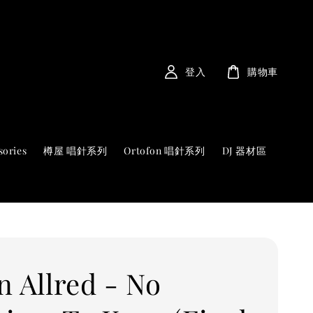
登入
購物車
sories
樽屋 唱針系列
Ortofon 唱針系列
DJ 器材區
n Allred - No