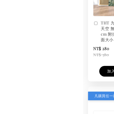
THT
天空 無
cm 附
面大小
NT$ 280
NT$ 380
加