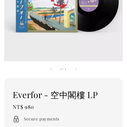
1
/
1
Everfor - 空中閣樓 LP
Regular
NT$ 980
price
Secure payments