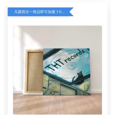
凡購買任一商品即可加購 THT 九週年 同一片天空 無框畫 30 x 30 cm 附掛勾 (黑膠封面大小）