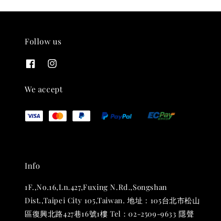
Follow us
THT 九週年紀念 T-shirt
-
+
NT$ 780
We accept
NT$ 880
加入購物車
Info
凡購買任一商品即可加購 THT 九週年 唱片墊 (2入一組)
1F.,No.16,Ln.427,Fuxing N.Rd.,Songshan
Dist.,Taipei City 105,Taiwan. 地址：105台北市松山
區復興北路427巷16號1樓 Tel：02-2509-9633 隱聲