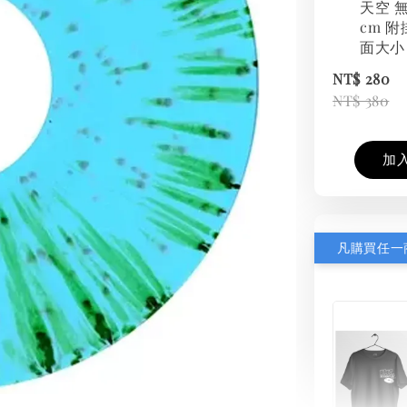
天空 無
cm 附
面大小
NT$ 280
NT$ 380
加