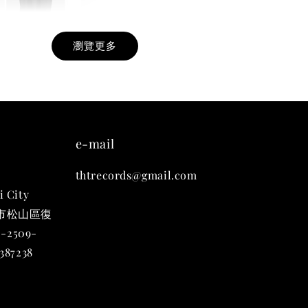
瀏覽更多
九週年紀念 T-
-
+
e-mail
thtrecords@gmail.com
入購物車
i City
台北市松山區復
-2509-
凡購買任一商品即可加購 THT 九週年 唱片墊 (2入一組)
87238