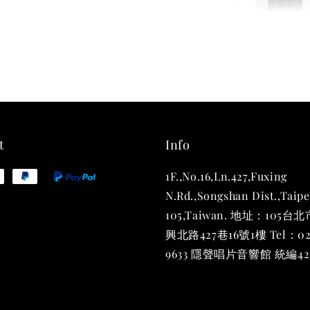
THT 
shirt
NT$ 780
NT$ 880
t
Info
1F.,No.16,Ln.427,Fuxing
加
N.Rd.,Songshan Dist.,Taipe
105,Taiwan. 地址：105
興北路427巷16號1樓 Tel：02
9633 隱聲唱片音響館 統編423