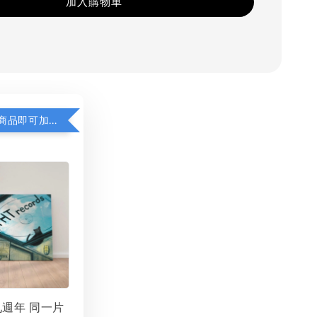
加入購物車
凡購買任一商品即可加購 THT 九週年 同一片天空 無框畫 30 x 30 cm 附掛勾 (黑膠封面大小）
 九週年 同一片