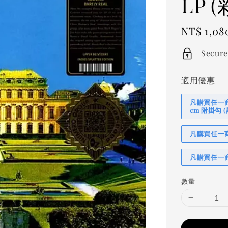
LP 
Regular
NT$ 1,08
price
Secure
適用優惠
凡購買任一商品
cm 附掛勾
凡購買任一商品
凡購買任一商
數量