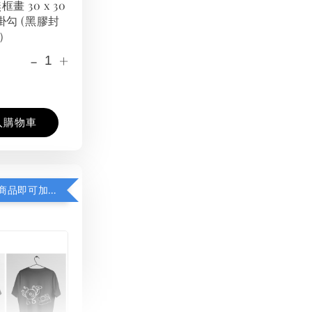
框畫 30 x 30
掛勾 (黑膠封
）
-
+
入購物車
凡購買任一商品即可加購 THT 九週年紀念 T-shirt