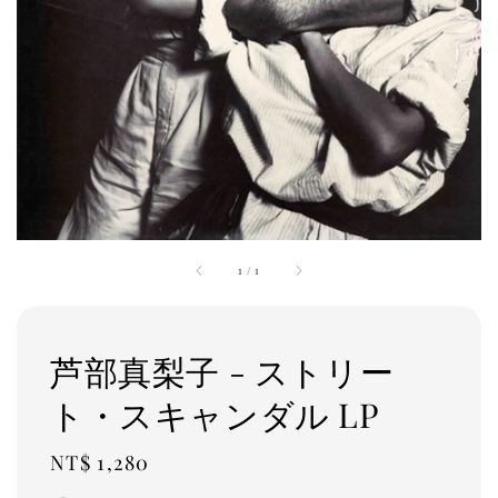
1
/
1
芦部真梨子 - ストリー
ト・スキャンダル LP
Regular
NT$ 1,280
price