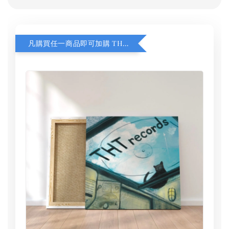
凡購買任一商品即可加購 THT 九週年 同一片天空 無框畫 30 x 30 cm 附掛勾 (黑膠封面大小）