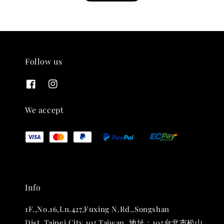
Follow us
THT 九週年紀念 T-shirt
-
+
NT$ 780
We accept
NT$ 880
加入購物車
Info
凡購買任一商品即可加購 THT 九週年 唱片墊 (2入一組)
1F.,No.16,Ln.427,Fuxing N.Rd.,Songshan
Dist.,Taipei City 105,Taiwan. 地址：105台北市松山