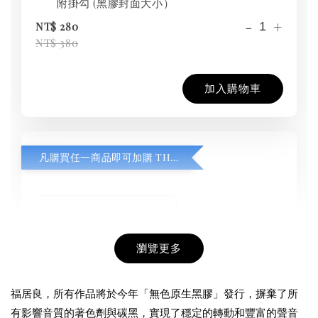
附掛勾 (黑膠封面大小）
-
+
NT$ 280
NT$ 380
加入購物車
凡購買任一商品即可加購 THT 九週年紀念 T-shirt
瀏覽更多
福居良，所有作品將於今年「無色原生黑膠」發行，摒棄了所
有影響音質的著色劑與碳黑，實現了穩定的轉動和豐富的聲音