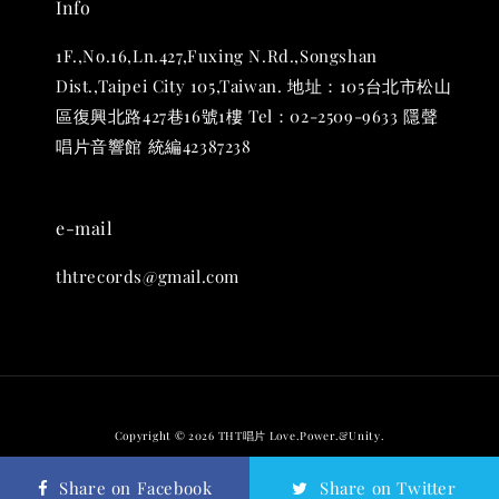
Info
1F.,No.16,Ln.427,Fuxing N.Rd.,Songshan
Dist.,Taipei City 105,Taiwan. 地址：105台北市松山
區復興北路427巷16號1樓 Tel：02-2509-9633 隱聲
唱片音響館 統編42387238
THT 九週年 唱片墊 (2入一組)
-
+
NT$ 480
e-mail
NT$ 580
thtrecords@gmail.com
加入購物車
Copyright © 2026 THT唱片 Love.Power.&Unity.
退換貨政策
Share on Facebook
Share on Twitter