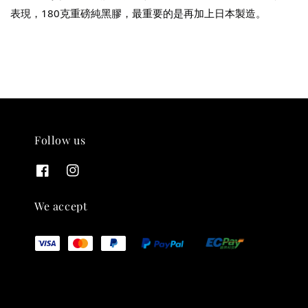
表現，180克重磅純黑膠，最重要的是再加上日本製造。
THT 九週年紀念 T-shirt
-
+
NT$ 780
NT$ 880
Follow us
加入購物車
We accept
凡購買任一商品即可加購 THT 九週年 唱片墊 (2入一組)