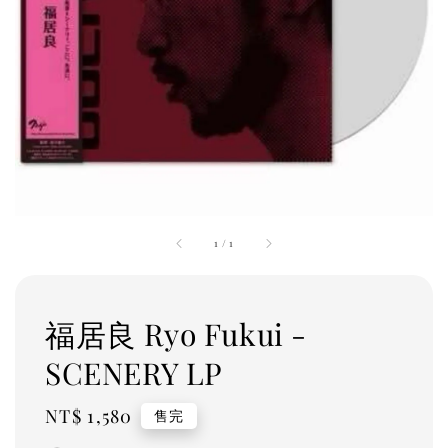
1
/
1
福居良 Ryo Fukui -
SCENERY LP
Regular
NT$ 1,580
售完
price