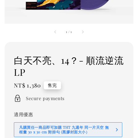
1
/
1
白天不亮、14？- 順流逆流
LP
Regular
NT$ 1,380
售完
price
Secure payments
適用優惠
凡購買任一商品即可加購 THT 九週年 同一片天空 無
框畫 30 x 30 cm 附掛勾 (黑膠封面大小）