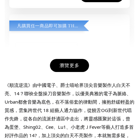
凡購買任一商品即可加購 THT 九週年紀念 T-shirt
瀏覽更多
《順流逆流》由中國電子、爵士嘻哈界頂尖音樂製作人白天不
亮、14？聯袂全盤操刀音樂製作，以優美典雅的電子為脈絡、
Urban都會音樂為底色，在不落俗套的律動間，擁抱舒緩輕盈的
質感，雲集跨世代 18 組藝人通力協作，從饒舌OG到新世代唱
THT 九週年紀念 T-shirt
作先鋒，從各自的流派舒適區中走出，將靈感匯聚於這張，曾
為蛋堡、Shing02、Cee、Lu1、小老虎ＪFever等藝人打造多首
-
+
NT$ 780
好評作品的 14?，加上頂尖的白天不亮製作，本就無需多疑，