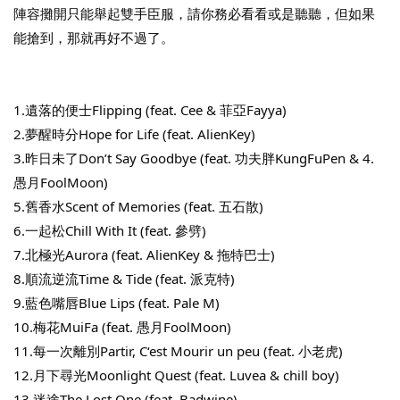
NT$ 880
陣容攤開只能舉起雙手臣服，請你務必看看或是聽聽，但如果
能搶到，那就再好不過了。
加入購物車
1.遺落的便士Flipping (feat. Cee & 菲亞Fayya)
2.夢醒時分Hope for Life (feat. AlienKey)
凡購買任一商品即可加購 THT 九週年 唱片墊 (2入一組)
3.昨日未了Don’t Say Goodbye (feat. 功夫胖KungFuPen & 4.
愚月FoolMoon)
5.舊香水Scent of Memories (feat. 五石散)
6.一起松Chill With It (feat. 參劈)
7.北極光Aurora (feat. AlienKey & 拖特巴士)
8.順流逆流Time & Tide (feat. 派克特)
9.藍色嘴唇Blue Lips (feat. Pale M)
10.梅花MuiFa (feat. 愚月FoolMoon)
11.每一次離別Partir, C‘est Mourir un peu (feat. 小老虎)
12.月下尋光Moonlight Quest (feat. Luvea & chill boy)
13.迷途The Lost One (feat. Badwine)