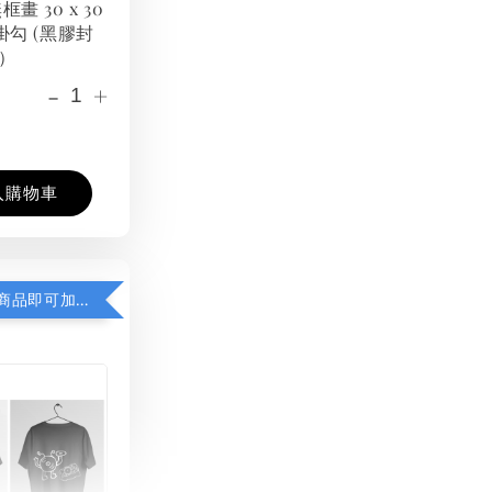
框畫 30 x 30
掛勾 (黑膠封
）
-
+
入購物車
凡購買任一商品即可加購 THT 九週年紀念 T-shirt