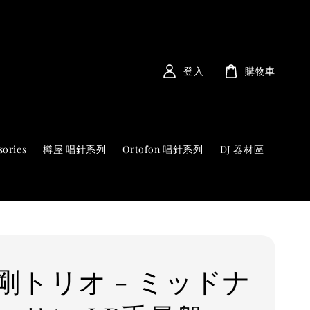
登入
購物車
sories
樽屋 唱針系列
Ortofon 唱針系列
DJ 器材區
剛トリオ - ミッドナ