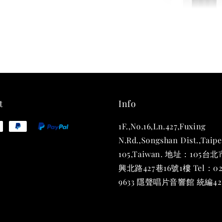
THT 
shirt
NT$ 780
NT$ 880
t
Info
1F.,No.16,Ln.427,Fuxing
加
N.Rd.,Songshan Dist.,Taipe
105,Taiwan. 地址：105
興北路427巷16號1樓 Tel：02
9633 隱聲唱片音響館 統編423