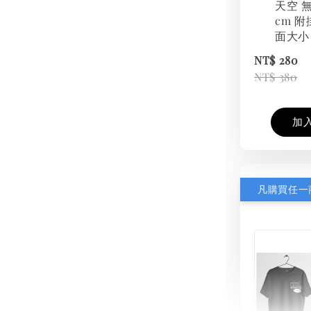
天空 無
cm 附
面大小
NT$ 280
NT$ 380
加