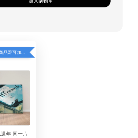
加入購物車
凡購買任一商品即可加購 THT 九週年 同一片天空 無框畫 30 x 30 cm 附掛勾 (黑膠封面大小）
 九週年 同一片