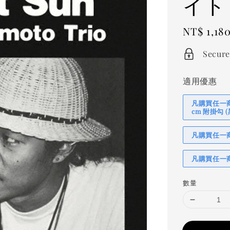
イト
Regular
NT$ 1,18
price
Secure
適用優惠
凡購買任一商品
cm 附掛勾
凡購買任一商品
凡購買任一商
數量