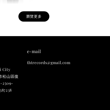
瀏覽更多
九週年紀念 T-
-
+
e-mail
thtrecords@gmail.com
入購物車
i City
台北市松山區復
-2509-
凡購買任一商品即可加購 THT 九週年 唱片墊 (2入一組)
87238