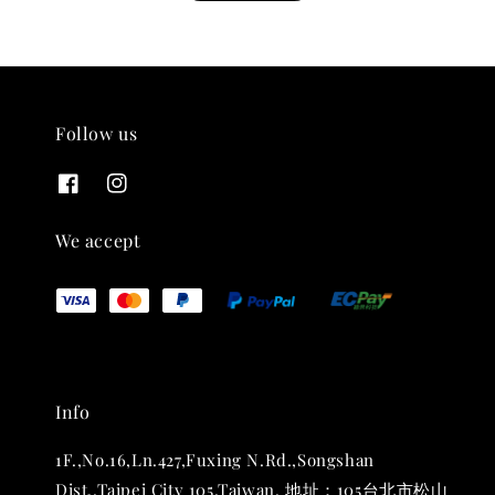
Follow us
THT 九週年紀念 T-shirt
-
+
NT$ 780
We accept
NT$ 880
加入購物車
Info
凡購買任一商品即可加購 THT 九週年 唱片墊 (2入一組)
1F.,No.16,Ln.427,Fuxing N.Rd.,Songshan
Dist.,Taipei City 105,Taiwan. 地址：105台北市松山