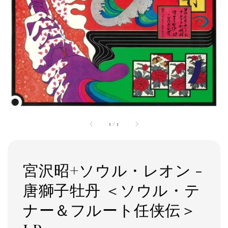
1
/
1
宮沢昭+ソウル・レオン -
唐獅子牡丹 ＜ソウル・テ
ナー＆フルート任侠伝＞