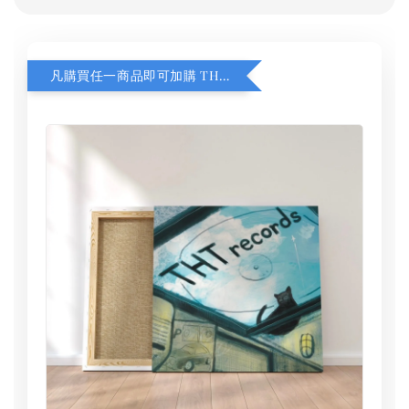
凡購買任一商品即可加購 THT 九週年 同一片天空 無框畫 30 x 30 cm 附掛勾 (黑膠封面大小）