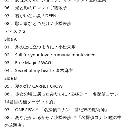
06． 光と影のロマン / 宇徳敬子
凡購買任一商品即可加購 THT 九週年 唱片墊 (2入一組)
07． 君がいない夏 / DEEN
08． 願い事ひとつだけ / 小松未歩
ディスク 2
Side A
01． 氷の上に立つように / 小松未歩
02． Still for your love / rumania montevideo
03． Free Magic / WAG
04． Secret of my heart / 倉木麻衣
Side B
05． 夏の幻 / GARNET CROW
06． 少女の頃に戻ったみたいに / ZARD ＊「名探偵コナン　
14番目の標ターゲット的」
THT 九週年 唱片墊 (2入一組)
07． ONE / B‘z ＊「名探偵コナン　世紀末の魔術師」
-
+
NT$ 480
08． あなたがいるから / 小松未歩 ＊「名探偵コナン 瞳の中
NT$ 580
の暗殺者」 