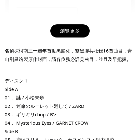
瀏覽更多
名偵探柯南三十週年首度黑膠化，雙黑膠共收錄16首曲目，青
山剛昌繪製原作封面，請各位務必詳見曲目，並且及早把握。
THT 九週年紀念 T-shirt
ディスク 1
Side A
-
+
01． 謎 / 小松未歩
NT$ 780
NT$ 880
02． 運命のルーレット廻して / ZARD
03． ギリギリchop / B’z
04． Mysterious Eyes / GARNET CROW
加入購物車
Side B
05． 恋はスリル、ショック、サスペンス / 愛内里菜