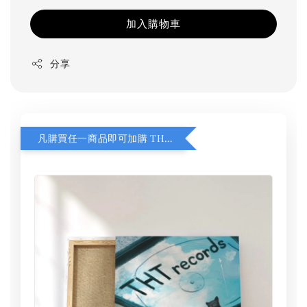
加入購物車
分享
凡購買任一商品即可加購 THT 九週年 同一片天空 無框畫 30 x 30 cm 附掛勾 (黑膠封面大小）