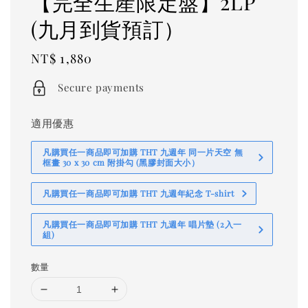
【完全生産限定盤】2LP
(九月到貨預訂）
Regular
NT$ 1,880
price
Secure payments
適用優惠
凡購買任一商品即可加購 THT 九週年 同一片天空 無
框畫 30 x 30 cm 附掛勾 (黑膠封面大小）
凡購買任一商品即可加購 THT 九週年紀念 T-shirt
凡購買任一商品即可加購 THT 九週年 唱片墊 (2入一
組)
數量