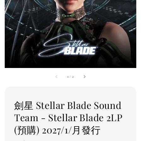
1
/
2
劍星 Stellar Blade Sound
Team - Stellar Blade 2LP
(預購) 2027/1/月發行