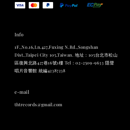
Info
1F.,No.16,Ln.427,Fuxing N.Rd.,Songshan
Dist.,Taipei City 105,Taiwan. 地址：105台北市松山
區復興北路427巷16號1樓 Tel：02-2509-9633 隱聲
唱片音響館 統編42387238
THT 九週年 唱片墊 (2入一組)
-
+
e-mail
NT$ 480
NT$ 580
thtrecords@gmail.com
加入購物車