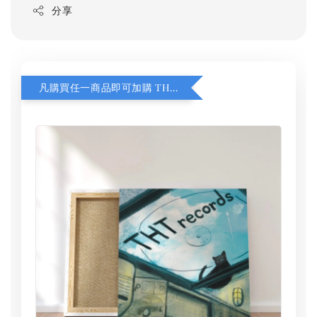
分享
凡購買任一商品即可加購 THT 九週年 同一片天空 無框畫 30 x 30 cm 附掛勾 (黑膠封面大小）