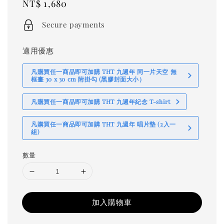
Regular
NT$ 1,680
price
Secure payments
適用優惠
凡購買任一商品即可加購 THT 九週年 同一片天空 無
框畫 30 x 30 cm 附掛勾 (黑膠封面大小）
凡購買任一商品即可加購 THT 九週年紀念 T-shirt
凡購買任一商品即可加購 THT 九週年 唱片墊 (2入一
組)
數量
加入購物車