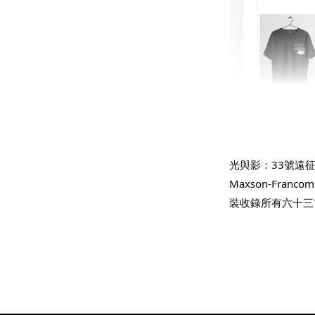
THT 
shirt
光與影：33號遠征隊遊
Maxson-Fra
NT$ 780
裝收錄所有六十三
NT$ 880
加