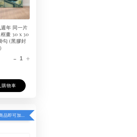
 九週年 同一片
框畫 30 x 30
掛勾 (黑膠封
）
-
+
入購物車
凡購買任一商品即可加購 THT 九週年紀念 T-shirt