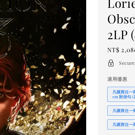
Lori
Obsc
2LP
Regular
NT$ 2,08
price
Secure
適用優惠
凡購買任一商品
cm 附掛勾
凡購買任一商品
凡購買任一商