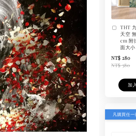
THT
天空 無
cm 附
面大小
NT$ 280
NT$ 380
加