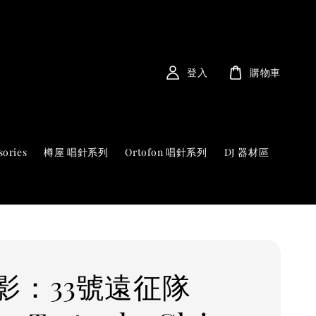
登入
購物車
sories
樽屋 唱針系列
Ortofon 唱針系列
DJ 器材區
影：33號遠征隊