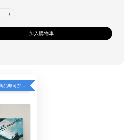
加入購物車
凡購買任一商品即可加購 THT 九週年 同一片天空 無框畫 30 x 30 cm 附掛勾 (黑膠封面大小）