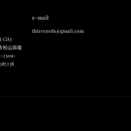
凡購買任一商品即可加購 THT 九週年 唱片墊 (2入一組)
e-mail
thtrecords@gmail.com
i City
台北市松山區復
-2509-
87238
 九週年 唱片墊
組)
-
+
入購物車