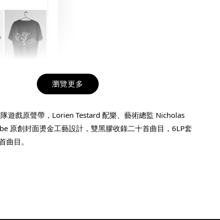
瀏覽更多
九週年紀念 T-
戲原聲帶，Lorien Testard 配樂、藝術總監 Nicholas 
ncombe 原創封面燙金工藝設計，雙黑膠收錄二十首曲目，6LP套
-
+
首曲目。
入購物車