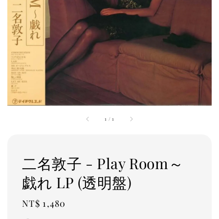
1
/
1
二名敦子 - Play Room～
戯れ LP (透明盤)
Regular
NT$ 1,480
price