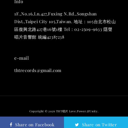
Info
1F.,No.16,Ln.427,Fuxing N.Rd.,Songshan
Dist.,Taipei City 105,Taiwan. 地址：105台北市松山
區復興北路427巷16號1樓 Tel：02-2509-9633 隱聲
唱片音響館 統編42387238
e-mail
thtrecords@gmail.com
Copyright © 2026 THT唱片 Love.Power.&Unity.
退換貨政策
Share on Facebook
Share on Twitter