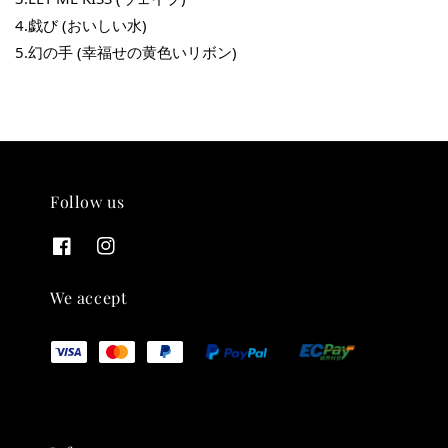
4.戯び (おいしい水)
5.幻の手 (幸福せの黄色いリボン)
Follow us
THT 九週年 唱片墊 (2入一組)
-
+
NT$ 480
We accept
NT$ 580
加入購物車