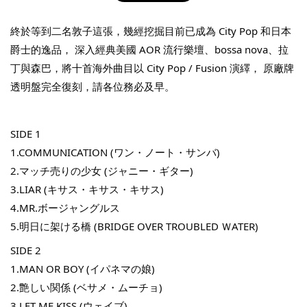
終於等到二名敦子這張，幾經挖掘目前已成為 City Pop 和日本
爵士的逸品， 深入經典美國 AOR 流行樂壇、bossa nova、拉
丁與森巴，將十首海外曲目以 City Pop / Fusion 演繹， 原廠牌
透明盤完全復刻，請各位務必及早。
THT 九週年紀念 T-shirt
-
+
SIDE 1
NT$ 780
NT$ 880
1.COMMUNICATION (ワン・ノート・サンバ)
2.マッチ売りの少女 (ジャニー・ギター)
3.LIAR (キサス・キサス・キサス)
加入購物車
4.MR.ボージャングルス
5.明日に架ける橋 (BRIDGE OVER TROUBLED ＷATER)
SIDE 2
凡購買任一商品即可加購 THT 九週年 唱片墊 (2入一組)
1.MAN OR BOY (イパネマの娘)
2.艶しい関係 (ベサメ・ムーチョ)
3.LET ME KISS (ウェイブ)