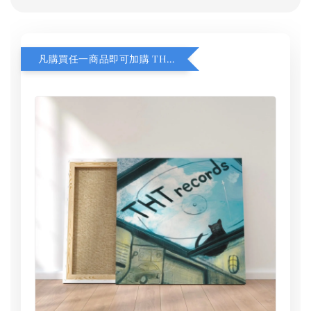
凡購買任一商品即可加購 THT 九週年 同一片天空 無框畫 30 x 30 cm 附掛勾 (黑膠封面大小）