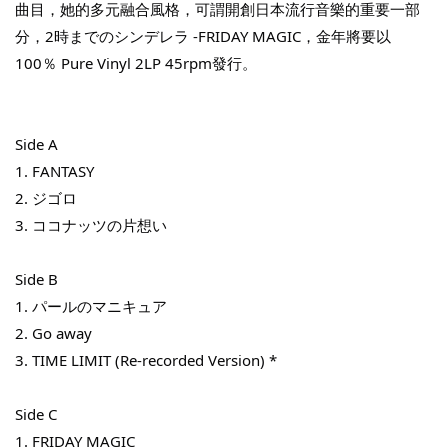
曲目，她的多元融合風格，可謂開創日本流行音樂的重要一部
分，2時までのシンデレラ -FRIDAY MAGIC，金年將要以
THT 九週年紀念 T-shirt
100％ Pure Vinyl 2LP 45rpm發行。
-
+
NT$ 780
NT$ 880
Side A
1. FANTASY
加入購物車
2. ジゴロ
3. ココナッツの片想い
Side B
凡購買任一商品即可加購 THT 九週年 唱片墊 (2入一組)
1. パールのマニキュア
2. Go away
3. TIME LIMIT (Re-recorded Version) *
Side C
1. FRIDAY MAGIC