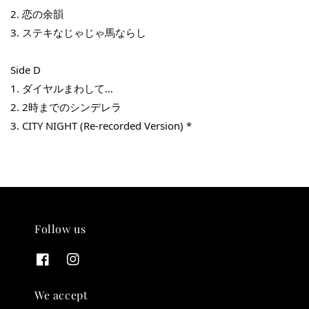
2. 恋の余韻
3. ステキなじゃじゃ馬ならし
Side D
1. ダイヤルまわして…
THT 九週年 唱片墊 (2入一組)
2. 2時までのシンデレラ
3. CITY NIGHT (Re-recorded Version) *
-
+
NT$ 480
NT$ 580
加入購物車
Follow us
We accept