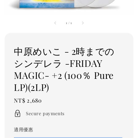
1
/
1
中原めいこ - 2時までの
シンデレラ -FRIDAY
MAGIC- +2 (100％ Pure
LP)(2LP)
Regular
NT$ 2,680
price
Secure payments
適用優惠