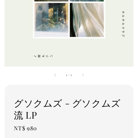
1
/
1
グソクムズ - グソクムズ
流 LP
Regular
NT$ 980
price