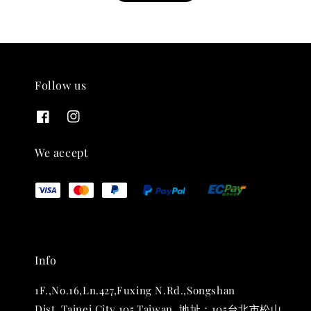
Follow us
THT 九週年紀念 T-shirt
-
+
NT$ 780
We accept
NT$ 880
加入購物車
Info
凡購買任一商品即可加購 THT 九週年 唱片墊 (2入一組)
1F.,No.16,Ln.427,Fuxing N.Rd.,Songshan
Dist.,Taipei City 105,Taiwan. 地址：105台北市松山