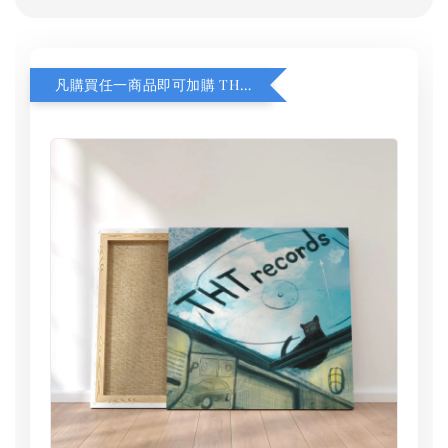
凡購買任一商品即可加購 THT 九週年 同一片天空 無框畫 30 x 30 cm 附掛勾 (黑膠封面大小）