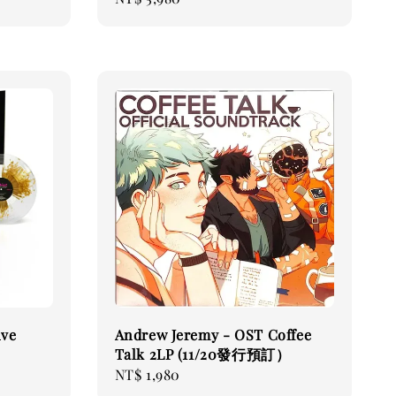
price
ive
Andrew Jeremy - OST Coffee
Talk 2LP (11/20發行預訂）
Regular
NT$ 1,980
price