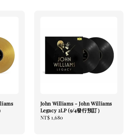
lliams
John Williams - John Williams
訂）
Legacy 2LP (9/4發行預訂）
Regular
NT$ 1,680
price