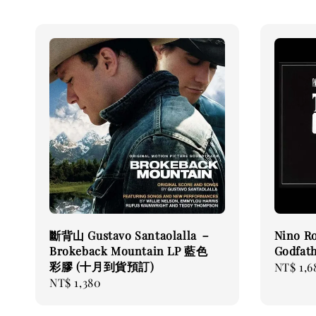
斷背山 Gustavo Santaolalla －
Nino Ro
Brokeback Mountain LP 藍色
Godfa
彩膠 (十月到貨預訂)
Regular
NT$ 1,6
Regular
NT$ 1,380
price
price