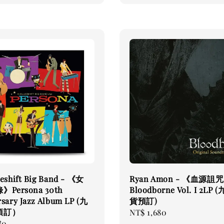
eshift Big Band - 《女
Ryan Amon - 《血源詛
Persona 30th
Bloodborne Vol. I 2LP
sary Jazz Album LP (九
貨預訂)
預訂）
Regular
NT$ 1,680
80