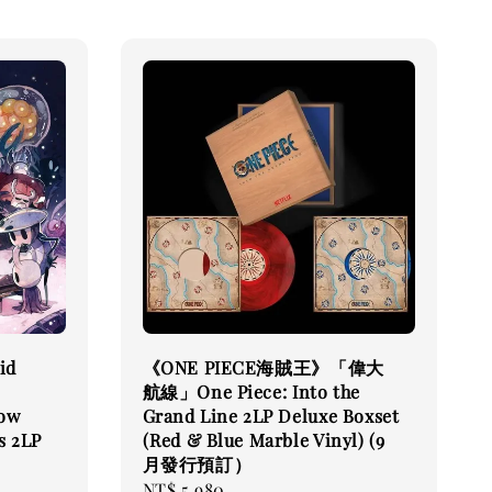
id
《ONE PIECE海賊王》「偉大
航線」One Piece: Into the
low
Grand Line 2LP Deluxe Boxset
s 2LP
(Red & Blue Marble Vinyl) (9
月發行預訂）
Regular
NT$ 5,980