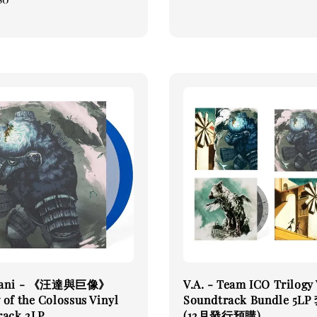
price
tani - 《汪達與巨像》
V.A. - Team ICO Trilogy
of the Colossus Vinyl
Soundtrack Bundle 5L
rack 2LP
(12月發行預購)