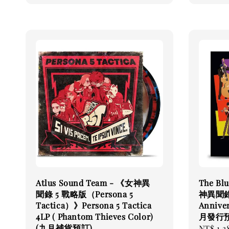
Atlus Sound Team - 《女神異
The Blu
聞錄 5 戰略版（Persona 5
神異聞錄》
Tactica）》Persona 5 Tactica
Anniver
4LP ( Phantom Thieves Color)
月發行
(九月補貨預訂)
Regular
NT$ 1,3