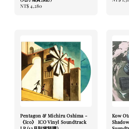
Regular
NT$ 4,280
price
price
Pentagon & Michiru Oshima -
Kow O
《Ico》 ICO Vinyl Soundtrack
Shadow 
LP (12月到貨預購)
Soundt