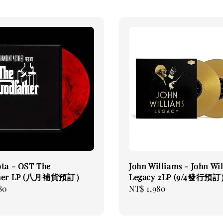
ta - OST The
John Williams - John Wi
ther LP (八月補貨預訂）
Legacy 2LP (9/4發行預
80
Regular
NT$ 1,980
price