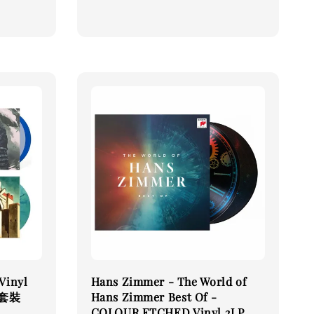
price
 Vinyl
Hans Zimmer - The World of
P 套裝
Hans Zimmer Best Of -
COLOUR ETCHED Vinyl 2LP