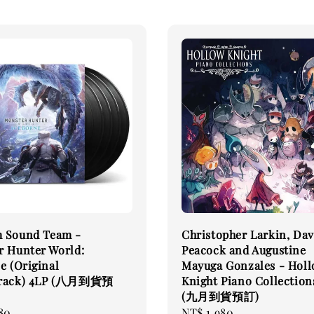
 Sound Team -
Christopher Larkin, Dav
r Hunter World:
Peacock and Augustine
e (Original
Mayuga Gonzales - Hol
track) 4LP (八月到貨預
Knight Piano Collection
(九月到貨預訂)
80
Regular
NT$ 1,980