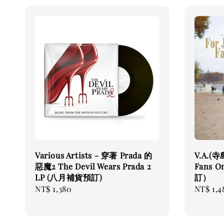
Various Artists - 穿著 Prada 的
V.A.(寺
惡魔2 The Devil Wears Prada 2
Fans O
LP (八月補貨預訂)
訂）
Regular
NT$ 1,380
Regular
NT$ 1,4
price
price