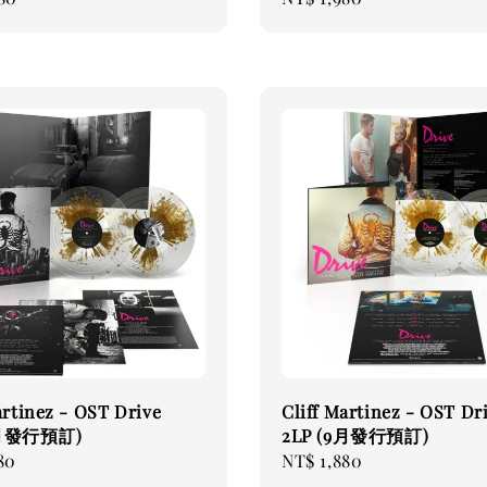
price
artinez - OST Drive
Cliff Martinez - OST Dr
9月發行預訂)
2LP (9月發行預訂)
80
Regular
NT$ 1,880
price