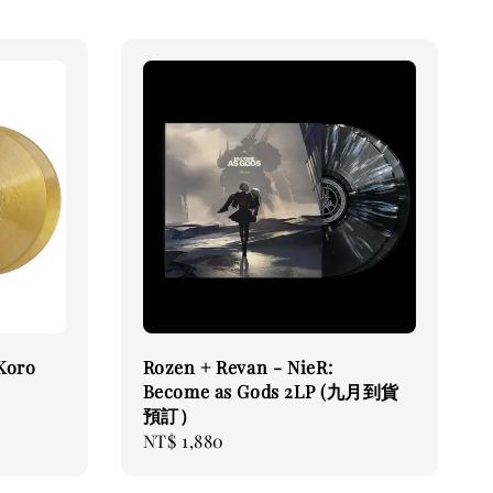
Koro
Rozen + Revan - NieR:
Become as Gods 2LP (九月到貨
預訂）
Regular
NT$ 1,880
price