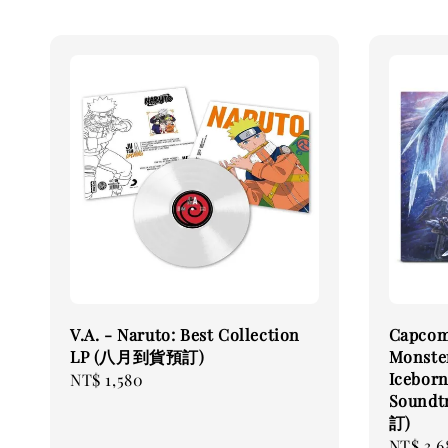
V.A. - Naruto: Best Collection
Capcom
LP (八月到貨預訂)
Monste
Iceborn
Regular
NT$ 1,580
Sound
price
訂)
Regular
NT$ 3,6