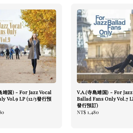
島靖国) - For Jazz Vocal
V.A.(寺島靖国) - For Jazz
nly Vol.9 LP (12/5發行預
Ballad Fans Only Vol.7 L
發行預訂)
80
Regular
NT$ 1,480
price