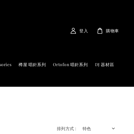
登入
購物車
sories
樽屋 唱針系列
Ortofon 唱針系列
DJ 器材區
排列方式 :