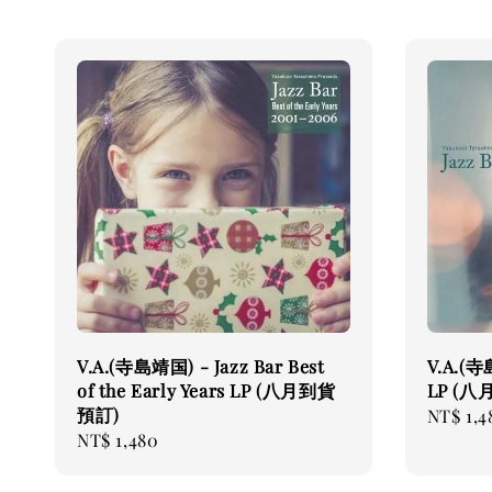
V.A.(寺島靖国) - Jazz Bar Best
V.A.(寺
of the Early Years LP (八月到貨
LP (
預訂)
Regular
NT$ 1,4
Regular
NT$ 1,480
price
price