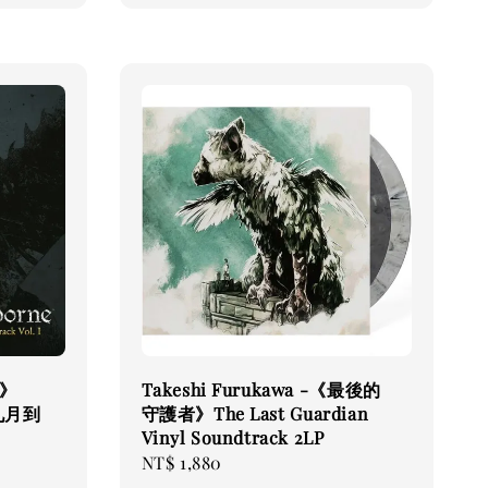
咒》
Takeshi Furukawa -《最後的
 (九月到
守護者》The Last Guardian
Vinyl Soundtrack 2LP
Regular
NT$ 1,880