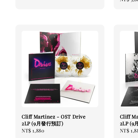
price
Cliff Martinez - OST Drive
Cliff M
2LP (9月發行預訂)
2LP (
Regular
NT$ 1,880
Regular
NT$ 1,8
price
price