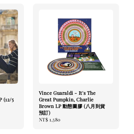
Vince Guaraldi - It's The
P (12/5
Great Pumpkin, Charlie
Brown LP 動態圖膠 (八月到貨
預訂)
Regular
NT$ 1,580
price